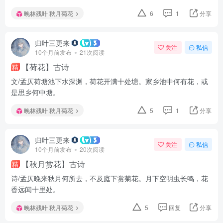
晚林残叶 秋月菊花
6
1
分享
归叶三更来
关注
私信
10个月前发布
21次阅读
【荷花】古诗
精
文/孟仄荷塘池下水深渊，荷花开满十处塘。家乡池中何有花，或
是思乡何中塘。
晚林残叶 秋月菊花
5
1
分享
归叶三更来
关注
私信
10个月前发布
20次阅读
【秋月赏花】古诗
精
诗/孟仄晚来秋月何所去，不及庭下赏菊花。月下空明虫长鸣，花
香远闻十里处。
晚林残叶 秋月菊花
5
回复
分享