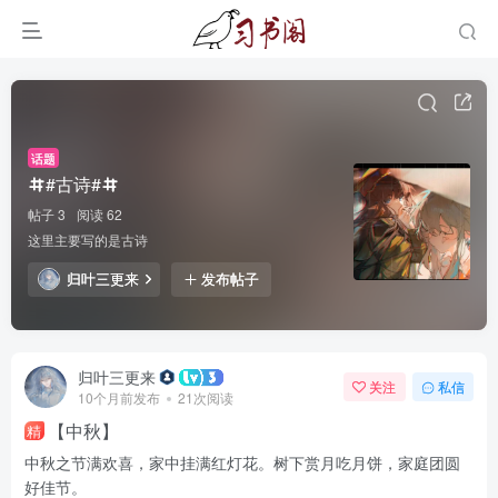
话题
#古诗#
帖子 3
阅读 62
这里主要写的是古诗
归叶三更来
发布帖子
归叶三更来
关注
私信
10个月前发布
21次阅读
【中秋】
精
中秋之节满欢喜，家中挂满红灯花。树下赏月吃月饼，家庭团圆
好佳节。