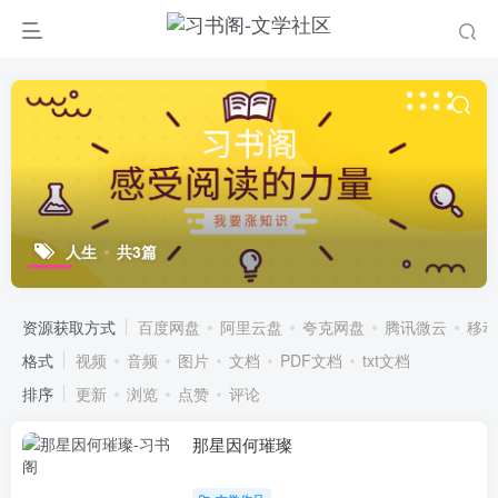
人生
共3篇
资源获取方式
百度网盘
阿里云盘
夸克网盘
腾讯微云
移动
格式
视频
音频
图片
文档
PDF文档
txt文档
排序
更新
浏览
点赞
评论
那星因何璀璨