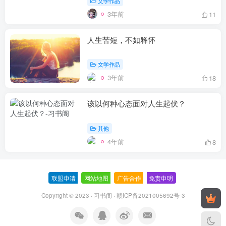
文学作品
3年前
11
人生苦短，不如释怀
文学作品
3年前
18
该以何种心态面对人生起伏？
其他
4年前
8
联盟申请
-
网站地图
-
广告合作
-
免责申明
-
Copyright © 2023 ·
习书阁
·
赣ICP备2021005692号-3