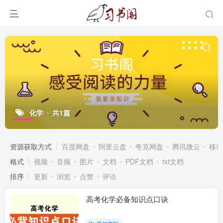
化学
共1篇
资源获取方式
百度网盘
阿里云盘
夸克网盘
腾讯微云
移动
格式
视频
音频
图片
文档
PDF文档
txt文档
排序
更新
浏览
点赞
评论
高考化学必备知识点口诀