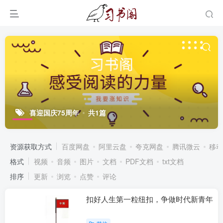
喜迎国庆75周年
共1篇
资源获取方式
百度网盘
阿里云盘
夸克网盘
腾讯微云
移动
格式
视频
音频
图片
文档
PDF文档
txt文档
排序
更新
浏览
点赞
评论
扣好人生第一粒纽扣，争做时代新青年