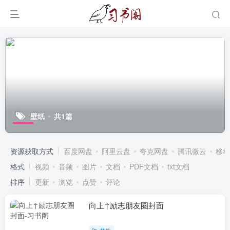
壁纸
共1篇
资源获取方式
百度网盘
阿里云盘
夸克网盘
腾讯微云
移动
格式
视频
音频
图片
文档
PDF文档
txt文档
排序
更新
浏览
点赞
评论
向上↑励志朋友圈封面