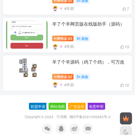
付费阅读
2
其他
Ω
4年前
7
羊了个羊网页版在线版助手（源码）
付费阅读
5
其他
Ω
4年前
13
羊了个羊源码（鸡了个鸡），可万改
付费阅读
2
其他
Ω
4年前
12
联盟申请
-
网站地图
-
广告合作
-
免责申明
-
Copyright © 2023 ·
习书阁
·
赣ICP备2021005692号-3