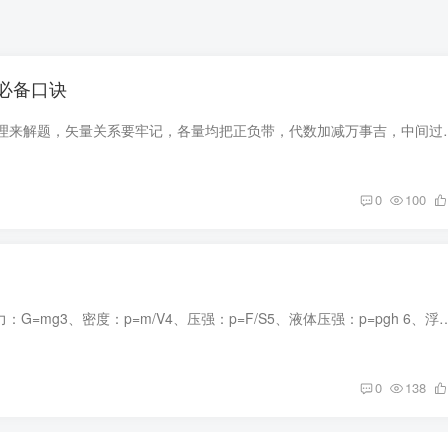
必备口诀
动量定理解题动量定理来解题，矢量关系要牢记，各量均把正负带，代数加
0
100
1、速度:V=S/t2、重力：G=mg3、密度：p=m/V4、压强：p=F/S5、液体压强：p=pgh 6、浮力：(1)、F浮=F'-F(压力差)(2)、F浮=G-
0
138