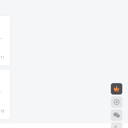
减万事吉，中间过程莫关心，便于求解平均力。动量守恒所受外力恒为零，系统动量就守恒，碰前碰后和碰中，动量总和都相同，...
11
F(视重力)(3)、F浮=G(漂浮、悬浮)(4)、阿基米德原理：F浮=G排=p液gV排...
12