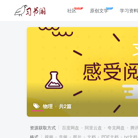
热爱
hot
社区
原创文学
学习资
物理
共2篇
资源获取方式
百度网盘
阿里云盘
夸克网盘
腾
格式
视频
音频
图片
文档
PDF文档
txt文档