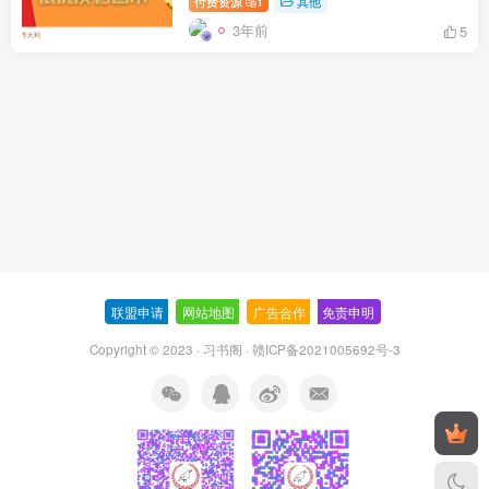
付费资源
1
其他
3年前
5
联盟申请
-
网站地图
-
广告合作
-
免责申明
-
Copyright © 2023 ·
习书阁
·
赣ICP备2021005692号-3