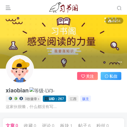
8254
关注
私信
xiaobian
3枚徽章
UID
：267
江西
版主
这家伙很懒，什么都没有写...
文章
0
收藏
0
评论
0
板块
1
帖子
6
粉丝
0