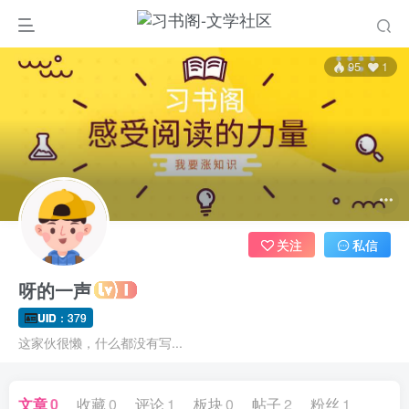
95
1
关注
私信
呀的一声
UID
：379
这家伙很懒，什么都没有写...
文章
0
收藏
0
评论
1
板块
0
帖子
2
粉丝
1