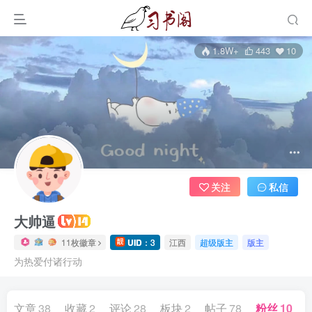
1.8W+
443
10
关注
私信
大帅逼
11枚徽章
UID
：3
江西
超级版主
版主
为热爱付诸行动
文章
38
收藏
2
评论
28
板块
2
帖子
78
粉丝
10