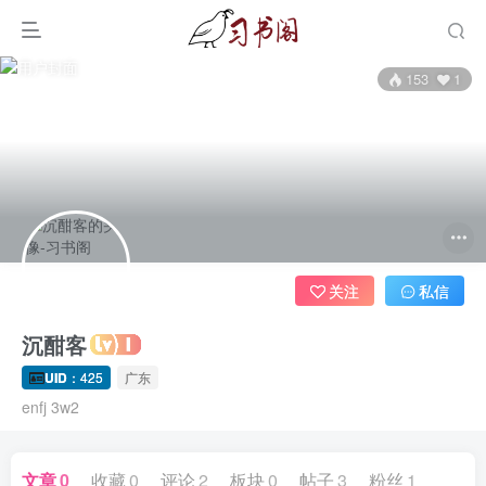
153
1
关注
私信
沉酣客
UID
：425
广东
enfj 3w2
文章
0
收藏
0
评论
2
板块
0
帖子
3
粉丝
1