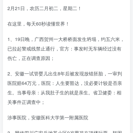
2月21日，农历二月初二，星期二！
在这里，每天60秒读懂世界！
1、19日晚，广西贺州一大桥桥面发生坍塌，约五六米，
已拉起警戒线禁止通行，官方：事发时无车辆经过没有
伤亡，正在调查原因；
2、安徽一试管婴儿出生8年后被发现放错胚胎，一审判
医院赔64万元，医院：人生要豁达，没必要计较是否亲
生。当事母亲：从我肚子生的就是亲生。省卫健委：相
关事件正调查中；
涉事医院，安徽医科大学第一附属医院
3、网传四川广安岳池某小区9岁男孩在顶楼玩耍，疑因