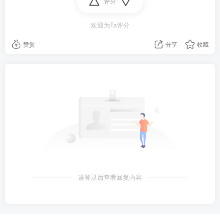
评分
7、公务员省考招录有变化：10省份放宽35岁年龄限制，
欢迎为Ta评分
调整为40周岁以下，多地专设应届生报考职位；
赞赏
分享
收藏
8、公安部：内地与澳门签署驾驶证互认换领协议，5月
16日起生效；
9、中方再发现一欧美黑客组织(ATW)正对中国疯狂实施
网络攻击，对所窃数据进行歪曲解读，宣称披露涉我国
敏感信息70多次；
10、澳媒：澳大利亚一男子使用不同名字登记非法捐
精，致同一社区60个孩子模样相似；
请登录后查看回复内容
11、外媒：盖茨、贝佐斯投资的脑机接口公司Synchron
已进入人体试验，以证明技术的安全性，可用意念控