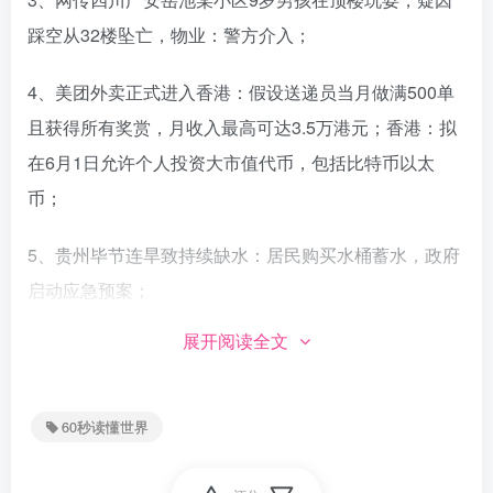
踩空从32楼坠亡，物业：警方介入；
4、美团外卖正式进入香港：假设送递员当月做满500单
且获得所有奖赏，月收入最高可达3.5万港元；香港：拟
在6月1日允许个人投资大市值代币，包括比特币以太
币；
5、贵州毕节连旱致持续缺水：居民购买水桶蓄水，政府
启动应急预案；
展开阅读全文
曾经七星关的“大水缸”河床露出、接近干涸，原本的水库
只剩下一条小小的溪流。
60秒读懂世界
6、广西柳州一村庄疑似氯气泄漏，官方：5人中毒，生
命体征平稳，经查系一人窃取的废旧铁罐发生泄漏；