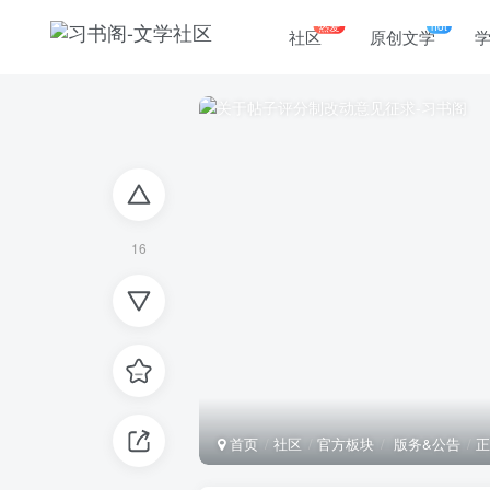
热爱
hot
社区
原创文学
16
首页
社区
官方板块
版务&公告
正