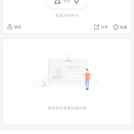
评分
过她会被网暴，这不是目的；
欢迎为Ta评分
11日，望城区月亮岛街道司法所组织了双方进行了调
解，双方在调解会上进行了坦诚的沟通，唐女士向刘女
赞赏
分享
收藏
士再次致歉，双方和解。
6、台媒：陈水扁之子陈致中因涉入洗钱案被判刑一年，
11日入监服刑；
5月2日，陈水扁曾到台湾当局领导人办公场所、台湾地
区行政机构、立法机构等处为子请愿。
7、英国第一批"三亲"(1个爸爸2个妈)婴儿诞生：有3人
请登录后查看回复内容
DNA，可防线粒体病遗传。反对者：这是一种变相的基
因改造，不符合医学伦理；世卫组织：猴痘疫情不再构
成"国际关注的突发公共卫生事件"；