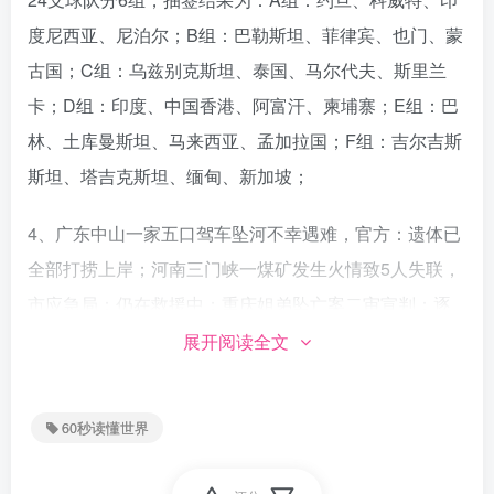
度尼西亚、尼泊尔；B组：巴勒斯坦、菲律宾、也门、蒙
古国；C组：乌兹别克斯坦、泰国、马尔代夫、斯里兰
卡；D组：印度、中国香港、阿富汗、柬埔寨；E组：巴
林、土库曼斯坦、马来西亚、孟加拉国；F组：吉尔吉斯
斯坦、塔吉克斯坦、缅甸、新加坡；
4、广东中山一家五口驾车坠河不幸遇难，官方：遗体已
全部打捞上岸；河南三门峡一煤矿发生火情致5人失联，
市应急局：仍在救援中；重庆姐弟坠亡案二审宣判：逐
条评判15条上诉理由及辩护意见，均不予采纳，对张
展开阅读全文
波、叶诚尘维持死刑原判；
60秒读懂世界
5、长沙霸占车位事件落幕：直播间"对话"次日，车主诚
恳致歉，双方和解，栏杆拆除。车位主人：从来没想到