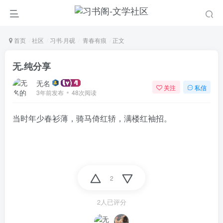
首页
社区
习书·月砚
青春有痕
正文
无.纯分享
无名
关注
私信
3年前发布
48次阅读
当时年少春衫薄，骑马倚红轿，满楼红袖招。
2
2人已评分