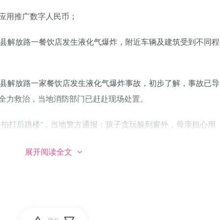
应用推广数字人民币；
塔县解放路一餐饮店发生液化气爆炸，附近车辆及建筑受到不同程
塔县解放路一家餐饮店发生液化气爆炸事故，初步了解，事故已导
在全力救治，当地消防部门已赶赴现场处置。
棒拍打后跳楼”，当地警方通报：孩子贪玩躲到窗外，母亲担心用
多处骨折，肺部挫伤，暂无生命危险。知情人：孩子坠楼后还哭
展开阅读全文
参选人"柯文哲"支持度为33％蹿升至第一，民进党赖清德支持度
23%，岛内赞成走中间路线的势力正在急剧壮大；