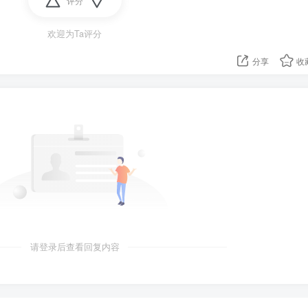
评分
万起售，最快今年下半年上市"，小米辟谣：假的，系小爱同学闯的
欢迎为Ta评分
建立军事训练设施协议，解放军或将长期在古巴部署，外交部回
分享
收
有利于地区和平稳定发展的事情上；
舰艇在印造船厂维修，中方：军事合作不得损害第三方利益；
道内设备拆除，意味着准备工程基本完毕；韩媒：韩国政府声称
的处置方法"；
桥坍塌，在建过程中从中间塌陷，一个月已塌两座；
群众集会，超过12万人参加。朝鲜：由于美国的挑衅，半岛紧张
请登录后查看回复内容
永久驻扎4000名士兵，以帮助确保北约东翼的安全；