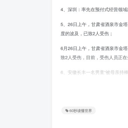
4、深圳：率先在预付式经营领域
5、26日上午，甘肃省酒泉市金
度的波及，已致2人受伤；
6月26日上午，甘肃省酒泉市金
致2人受伤，目前，受伤人员正
6、安徽长丰一名男童“被母亲持
棒状物拍打规劝其进屋后跳楼，
喊"妈妈别打我"；
7、台媒：最新民调显示，民众党
60秒读懂世界
为30%，国民党侯友宜支持度仅