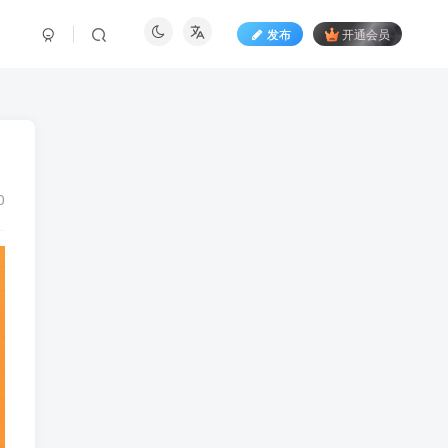
发布
开通会员
0