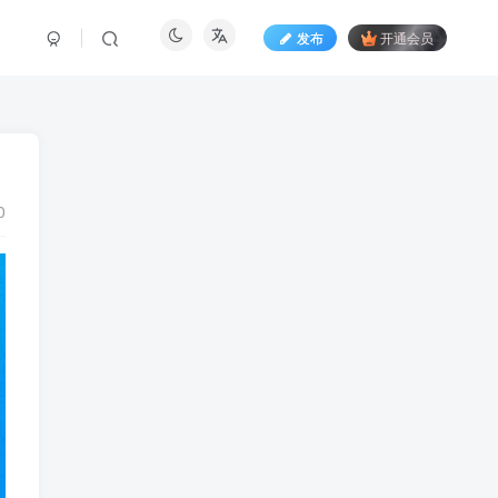
发布
开通会员
0