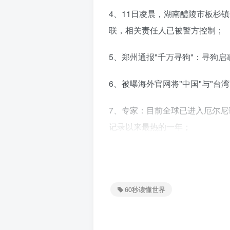
4、11日凌晨，湖南醴陵市板杉
联，相关责任人已被警方控制；
5、郑州通报"千万寻狗"：寻狗
6、被曝海外官网将"中国"与"
7、专家：目前全球已进入厄尔尼
记录以来最热的一年；
8、上海飞北京CA1524航班
内：晴空颠簸无法预测，系好安
60秒读懂世界
9、台媒：安倍遗孀计划于17日至
下午与蔡英文、赖清德碰面；