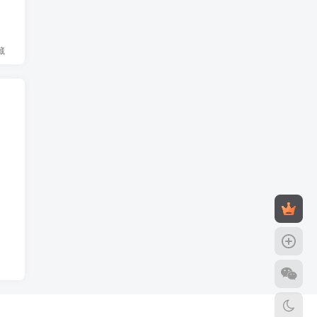
藏
危
晨