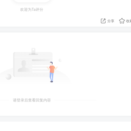
式恢复成为联合国教科文组织成员国。媒体：美国曾两次退出该
欢迎为Ta评分
；
分享
收
机一天内8次侵犯朝经济水域上空，如美军屡次越界，将经历非常
也无法保证不会发生美空军侦察机被击落的事件；
"Scalp"远程导弹，射程为250-300公里。俄方回应：错误决
法新社
泰国建国党党职，并退出政坛；
请登录后查看回复内容
在黑海指挥潜艇，并出现在乌克兰"黑名单"的俄军官在俄南部城市
人；