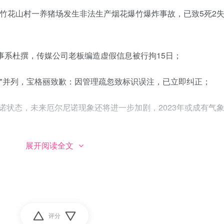
镇竹花山村一养猪场发生非法生产烟花爆竹爆炸事故，已致5死2
启事系杜撰，传媒公司老板编造虚假信息被行拘15日；
台湾"并列，宝格丽致歉：因管理疏忽致标识误注，已立即纠正；
诺状态，未来厄尔尼诺现象还将进一步加剧，2023年或成有气
展开阅读全文
遇严重颠簸，乘客讲述：共两次颠簸，有空姐和乘客被甩到顶面。业
全带；
20日"窜访台湾"，完成亡夫"参拜李登辉坟墓遗愿"，还将于19日
评分