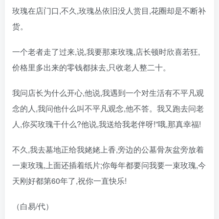
玫瑰在店门口,不久,玫瑰丛依旧没人赏目,花圈却是不断补
货。
一个老者走了过来,说,我要那束玫瑰,店长顿时欣喜若狂,
价格里多出来的零钱都抹去,只收老人整二十。
我问店长为什么开心,他说,我遇到一个对生活有不平凡观
念的人,我问他什么叫不平凡观念,他不答。我又跑去问老
人,你买玫瑰干什么?他说,我送给我老伴呀!”哦,那真幸福!
不久,我去墓地正给我姥姥上香,旁边的公墓骨灰盆旁放着
一束玫瑰,上面还插着纸片;你每年都要问我要一束玫瑰,今
天刚好都第60年了,祝你一直快乐!
（白易/代）