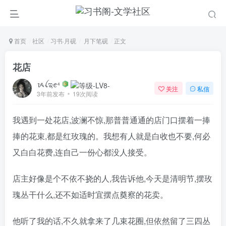
首页
社区
习书·月砚
月下笔砚
正文
花店
ᝰꪶಇꫀ⁴
关注
私信
3年前发布
19次阅读
我遇到一处花店,波澜不惊,那普普通通的店门口摆着一捧
捧的花束,都是红玫瑰的。我想有人就是白收也不要,何必
又白白花费,连自己一份心都没人接受。
店主好像是个不依不挠的人,我告诉他,今天是清明节,摆玫
瑰丛干什么,还不如适时宜摆点奠察的花卖。
他听了我的话,不久就拿来了几束花圈,但依然留了三四丛