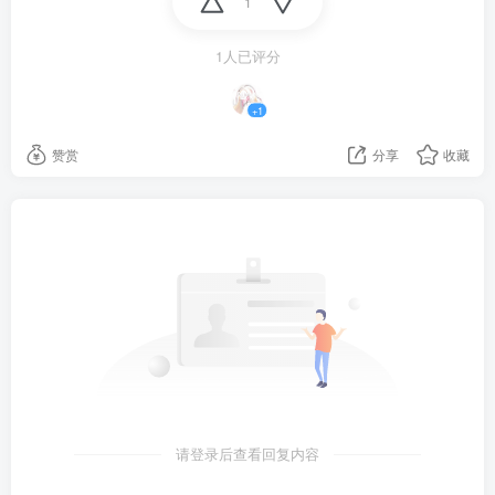
9、外媒：调查显示韩国近8年来"无户儿童"2123人，其
1
中249人已死亡，占比达11.7%；
1人已评分
“无户儿童”是指有出生记录但未办理出生登记的儿童。警
+1
方初步认定7名死亡儿童的监护人（共8人）涉嫌犯罪，
赞赏
分享
收藏
已将相关案件送检。警方受地方政府委托调查的1095起
案件中，儿童遗弃（54.9%）最多，其后依次为监护人失
联或拒绝家访（21.2%）、出生登记前被领养
（8.1%）、否认出生事实（6.6%）等。
10、美媒：当地18日，一名美国公民从韩国边境板门店
越界入朝，已被朝方拘留，美官员证实其身份为美军士
兵。网友猜测身上携带病原体；
请登录后查看回复内容
11、当地17日，埃及首都一居民楼倒塌，已致13死5
伤，事故原因是一层业主为扩大面积违规拆除了室内若