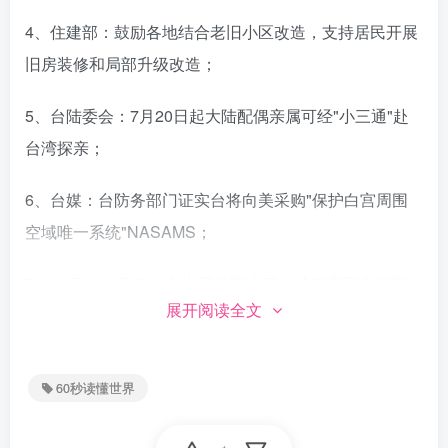
4、住建部：鼓励各地结合老旧小区改造，支持居民开展
旧房装修和局部升级改造；
5、台陆委会：7月20日起大陆配偶亲属可经"小三通"赴
台湾探亲；
6、台媒：台防务部门证实台将向美采购"保护白宫周围
空域唯一系统"NASAMS；
7、18日，一载有21名中国游客大巴在越南庆和省侧翻，
展开阅读全文
目前已造成4人遇难、8人重伤；
8、世卫：波兰猫类中发现甲型H5N1禽流感疫情，受感
60秒读懂世界
染的猫数量多、波及范围广；