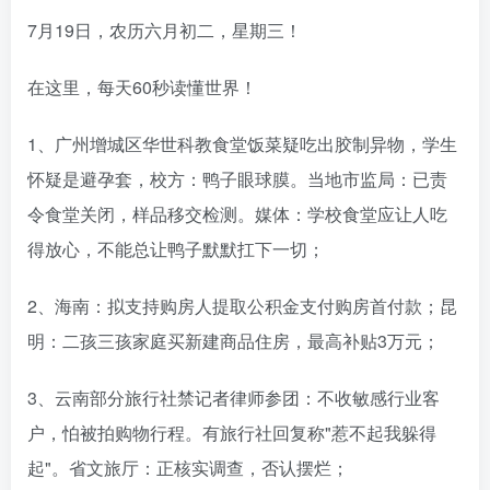
7月19日，农历六月初二，星期三！
在这里，每天60秒读懂世界！
1、广州增城区华世科教食堂饭菜疑吃出胶制异物，学生
怀疑是避孕套，校方：鸭子眼球膜。当地市监局：已责
令食堂关闭，样品移交检测。媒体：学校食堂应让人吃
得放心，不能总让鸭子默默扛下一切；
2、海南：拟支持购房人提取公积金支付购房首付款；昆
明：二孩三孩家庭买新建商品住房，最高补贴3万元；
3、云南部分旅行社禁记者律师参团：不收敏感行业客
户，怕被拍购物行程。有旅行社回复称"惹不起我躲得
起"。省文旅厅：正核实调查，否认摆烂；