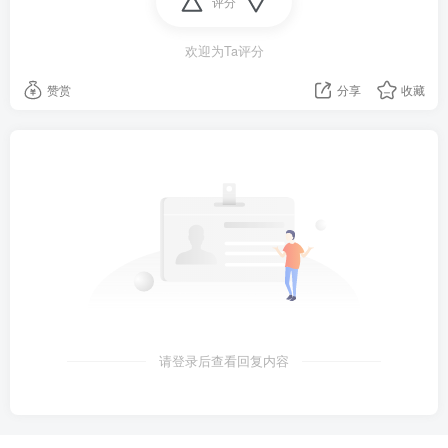
评分
7、中国科学家首次在猪体内培育出人源中期肾脏，这也
欢迎为Ta评分
是世界范围内首次报告人源化功能器官异种体内培育案
例；
赞赏
分享
收藏
8、上海：同意组建上海交易集团有限公司。知情人士：
该集团将以上海联交所为基础，组建全要素交易市场；
9、韩媒：绝食第九天，李在明仍然只依靠水和盐维持生
活，其要求尹锡悦政府内阁成员全体辞职；当地8日凌晨
至早上，日本九州岛西南部连续4次地震，最大震级4.4
级；
请登录后查看回复内容
10、美国、印度和沙特被曝正讨论铁路港口协议，通过
铁路连接中东国家，再通过港口海运连接到印度；