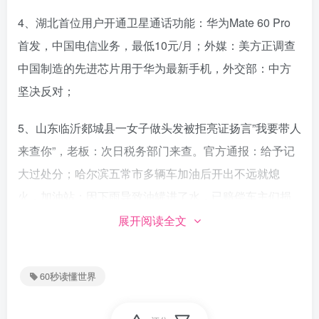
4、湖北首位用户开通卫星通话功能：华为Mate 60 Pro
首发，中国电信业务，最低10元/月；外媒：美方正调查
中国制造的先进芯片用于华为最新手机，外交部：中方
坚决反对；
5、山东临沂郯城县一女子做头发被拒亮证扬言”我要带人
来查你”，老板：次日税务部门来查。官方通报：给予记
大过处分；哈尔滨五常市多辆车加油后开出不远就熄
火，加油站：因下雨导致油罐进了水，已赔偿车主们损
失；
展开阅读全文
6、8日晚，重庆大足区清明桥路段一轿车快速冲过斑马
60秒读懂世界
线撞倒行人，官方：已致1死多伤；安徽铜陵两小学生徒
手挖出炮弹送校长室，民警疏散师生后将炮弹转移；