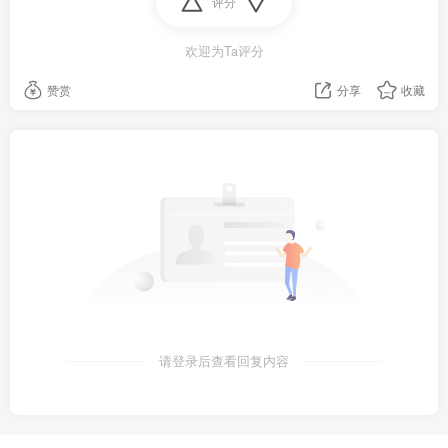
评分
6、被打破头骨女孩身体好转，对其父回忆事发细节称：
欢迎为Ta评分
老师宋某某是故意打她，打了两次才中，不是之前网传
误伤；
赞赏
分享
收藏
7、网传万达广场西宁海湖店优衣库员工因怀疑女顾客未
买单，掐其脖子拖回收银台，后经核实顾客已买单有票
据，警方已介入，商场回应：或存误会；
8、天津一小学新校区被指教室甲醛超标致孩子流鼻血、
头晕症状，家长使用简易工具测量显示超标，校方：没
超标，家长乱发声；
请登录后查看回复内容
9、台媒：18日6时至19日6时，解放军55架次军机、7艘
次军舰，持续在台海周边活动，巡台力度不减；