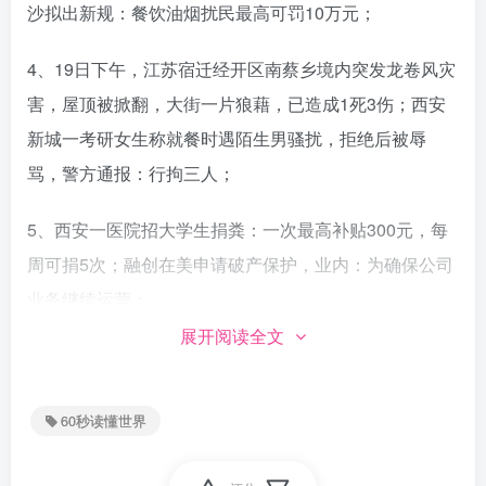
沙拟出新规：餐饮油烟扰民最高可罚10万元；
4、19日下午，江苏宿迁经开区南蔡乡境内突发龙卷风灾
害，屋顶被掀翻，大街一片狼藉，已造成1死3伤；西安
新城一考研女生称就餐时遇陌生男骚扰，拒绝后被辱
骂，警方通报：行拘三人；
5、西安一医院招大学生捐粪：一次最高补贴300元，每
周可捐5次；融创在美申请破产保护，业内：为确保公司
业务继续运营；
展开阅读全文
据了解，这次招募志愿者的医院联合医疗公司在招募要
求上非常严格，要求身心健康，不熬夜、不吸烟、不饮
60秒读懂世界
酒，保持三餐规律等。这些要求无疑增加了招募难度，
但也体现出他们对志愿者健康状况的重视。