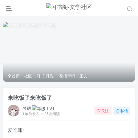
首页
社区
习书·月砚
花栖肆鸣
正文
来吃饭了来吃饭了
兮鹤
关注
私信
1年前发布
25次阅读
爱吃叩1