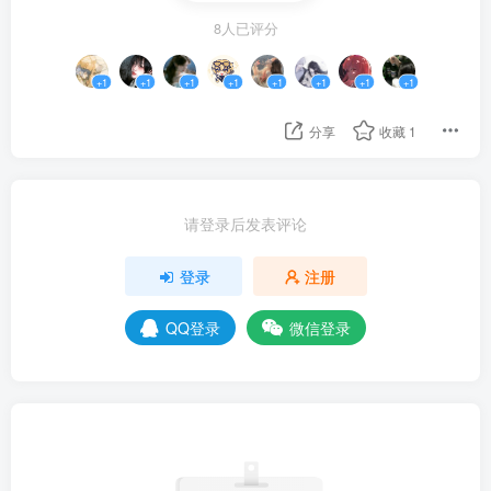
了她一眼:“但凡你别那么急着去食堂，你都能把伞带上，
8人已评分
对了，你准备选文还是选理？”“这不还早吗？你已经想好
了？”“没有.”“那不就行了，终于到教学楼了.”
+1
+1
+1
+1
+1
+1
+1
+1
我收起雨伞，跟着她回到了班级.
分享
收藏
1
冯璃的笔记应该抄完了，我的笔记本正工工整整的躺在
我的桌子里面.但是，她人去哪儿了？
请登录后发表评论
“颜颜，帮我补一下笔记呗.”陈璇拿着她的笔记凑到了我身
边，我皱眉:“自己的笔记自己写，我可以把我的笔记借给
登录
注册
你.”“哼，好吧.”
QQ登录
微信登录
陈璇拿着笔记回到了她的座位，开始埋头苦干.
我拿起手机看了一眼消息，便将它收回了书包中.学校允
许学生携带手机，但需在特定时段上交而已.
班上的人陆陆续续回来了，老师也来到了教室.冯璃却还
没有回来.我这才发现她桌上的东西似乎都收拾了一遍，