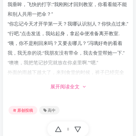
我垂眸，飞快的打字:“我刚刚才回到教室，你看看能不能
和别人共用一把伞？”
“你忘记今天才开学第一天？我哪认识别人？你快点过来.”
“行吧.”点击发送，我站起身，拿起伞便准备离开教室.
“咦，你不是刚回来吗？又要去哪儿？”冯璃好奇的看着
我，我无奈的说:“我朋友没有带伞，我去食堂帮她一下.”
“噢噢，我把笔记抄完就放在你桌里啊.”“嗯.”
外面的雨越下越大了，来到食堂的时候，裤子已经完全
被水打湿，袖子也沾上了雨滴.
展开阅读全文
“你怎么才来呀？不过也幸亏你带了伞，这天真奇怪，明
明说今天是晴天呀.”陈璇钻进我伞下，嘴里嘟囔着.
原创投稿
高中
“让你把伞随身带着，你不听啊.”我嘴里数落着.
“我哪知道我前脚刚进食堂，就开始下雨了，而且哪个人
8
天天去食堂还带伞啊？你吗？”陈璇不服气的回话，我撇