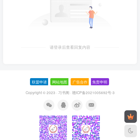
书并不在桌上.
第一天高中生活就这么稀里糊涂的过去了.
我却发现冯璃的新家居然在我家楼上.
回家的时候正好遇见她，她惊喜的跟我打招呼:“好巧啊，
这样周末你能来我家玩了.”“好啊，不过你的身体是不是不
请登录后查看回复内容
太好？今天下午你好像又请假了.”她不好意思的笑了笑:
“觉得感冒更严重了些，去医院检查了一下.”“注意身体啊.”
“好，那我先上楼了.”“白.”
联盟申请
-
网站地图
-
广告合作
-
免责申明
-
第二天早上，我拿着一袋面包出了门，急着去学校，却
Copyright © 2023 ·
习书阁
·
赣ICP备2021005692号-3
正好在下楼时遇见了她.
“咦，你也还没有去学校啊？”冯璃看向我手中的面包，又
看了一眼我有一些凌乱的头发，“你这是……起晚了？”我
笑着打哈哈:“暑假习惯了.”“走吧，一起去学校.”
似乎和她很有缘分啊，经常能遇见.