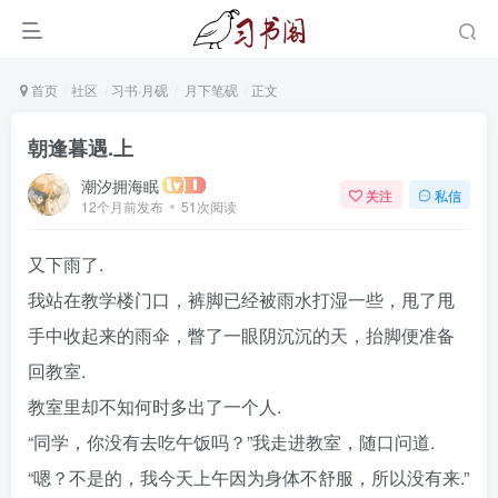
首页
社区
习书·月砚
月下笔砚
正文
朝逢暮遇.上
潮汐拥海眠
关注
私信
12个月前发布
51次阅读
又下雨了.
我站在教学楼门口，裤脚已经被雨水打湿一些，甩了甩
手中收起来的雨伞，瞥了一眼阴沉沉的天，抬脚便准备
回教室.
教室里却不知何时多出了一个人.
“同学，你没有去吃午饭吗？”我走进教室，随口问道.
“嗯？不是的，我今天上午因为身体不舒服，所以没有来.”