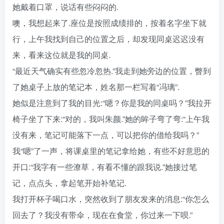
她戴着口罩，说话有些闷闷的.
噢，我想起来了.座位是按照成绩排的，按着名字坐下就
行，上午我找到自己的位置之后，却发现同桌迟迟没有
来，看来这位就是我的同桌.
“最近天气确实有些忽冷忽热.”我走到她旁边的位置，瞥到
了她桌子上放的笔记本，姓名那一栏写着“冯璃”.
她似是注意到了我的目光:“嗯？你是我的同桌吗？”我拉开
椅子坐了下来:“对的，我叫朱颜.”她的眸子弯了弯:“上午我
没有来，笔记可能落下一点，可以把你的借给我吗？”
我“嗯”了一声，将课桌里的笔记拿给她，有些不好意思的
开口:“我字有一些潦草，有看不懂的跟我说.”她接过笔
记，点点头，拿起笔开始补笔记.
我打开杯子喝口水，突然收到了朋友发来的消息:“你怎么
回去了？我没有带伞，现在在食堂，你过来一下呗.”