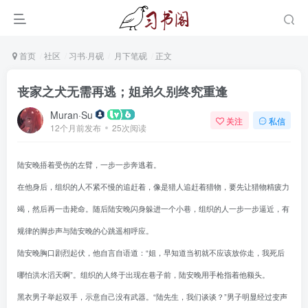
首页
社区
习书·月砚
月下笔砚
正文
丧家之犬无需再逃；姐弟久别终究重逢
Muran·Su
关注
私信
12个月前发布
25次阅读
陆安晚捂着受伤的左臂，一步一步奔逃着。
在他身后，组织的人不紧不慢的追赶着，像是猎人追赶着猎物，要先让猎物精疲力
竭，然后再一击毙命。随后陆安晚闪身躲进一个小巷，组织的人一步一步逼近，有
规律的脚步声与陆安晚的心跳遥相呼应。
陆安晚胸口剧烈起伏，他自言自语道：“姐，早知道当初就不应该放你走，我死后
哪怕洪水滔天啊”。组织的人终于出现在巷子前，陆安晚用手枪指着他额头。
黑衣男子举起双手，示意自己没有武器。“陆先生，我们谈谈？”男子明显经过变声