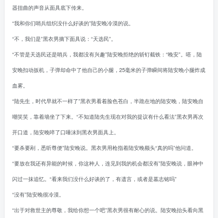
器扭曲的声音从面具底下传来。
“我和你们哨兵组织没什么好谈的”陆安晚冷漠的说。
“不，我们是”黑衣男摘下面具说：“天选民”。
“不管是天选民还是哨兵，我都没有兴趣”陆安晚拒绝的斩钉截铁：“晚安”。嗒，陆
安晚扣动扳机，子弹却命中了他自己的小腿，25毫米的子弹瞬间将陆安晚小腿炸成
血雾。
“陆先生，时代早就不一样了”黑衣男看着脸色苍白，半跪在地的陆安晚，陆安晚自
嘲笑笑，靠着墙坐了下来。“不知道陆先生现在对我的提议有什么看法”黑衣男再次
开口道，陆安晚啐了口唾沫到黑衣男面具上。
“要杀要剐，悉听尊便”陆安晚说。黑衣男用枪指着陆安晚额头“真的吗”他问道。
“要放在我还有异能的时候，你这种人，连见到我的机会都没有”陆安晚说，眼神中
闪过一抹追忆。“看来我们没什么好谈的了，有遗言，或者是墓志铭吗”
“没有”陆安晚很冷漠。
“出于对救世主的尊敬，我给你想一个吧”黑衣男很有耐心的说。陆安晚抬头看向黑