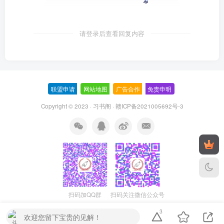
请登录后查看回复内容
联盟申请
-
网站地图
-
广告合作
-
免责申明
-
Copyright © 2023 ·
习书阁
·
赣ICP备2021005692号-3
扫码加QQ群
扫码关注微信公众号
3
欢迎您留下宝贵的见解！