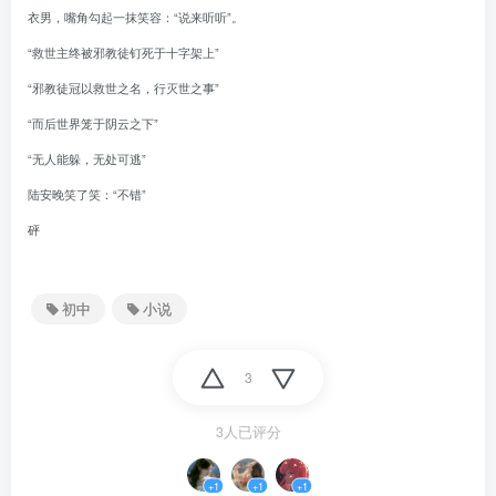
衣男，嘴角勾起一抹笑容：“说来听听”。
“救世主终被邪教徒钉死于十字架上”
“邪教徒冠以救世之名，行灭世之事”
“而后世界笼于阴云之下”
“无人能躲，无处可逃”
陆安晚笑了笑：“不错”
砰
初中
小说
3
3人已评分
+1
+1
+1