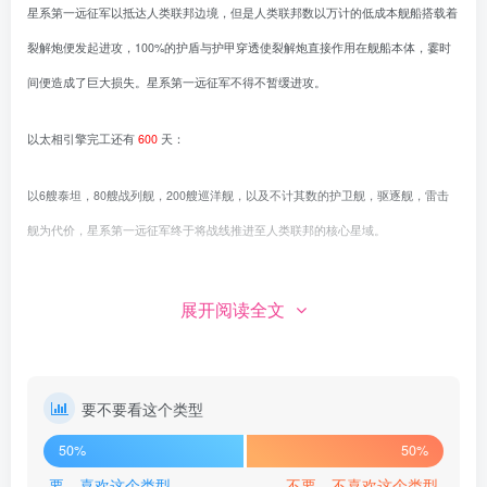
星系第一远征军以抵达人类联邦边境，但是人类联邦数以万计的低成本舰船搭载着
裂解炮便发起进攻，100%的护盾与护甲穿透使裂解炮直接作用在舰船本体，霎时
间便造成了巨大损失。星系第一远征军不得不暂缓进攻。
以太相引擎完工还有
600
天：
以6艘泰坦，80艘战列舰，200艘巡洋舰，以及不计其数的护卫舰，驱逐舰，雷击
舰为代价，星系第一远征军终于将战线推进至人类联邦的核心星域。
以太相引擎完工还有
530
天：
展开阅读全文
星海共同体参议院内，地球联合国议员站在发言台上。“各位星系内的同胞，我怀
着悲痛的心情向你们宣布，星系第一远征军，全军覆没”地球联合国议员说。
要不要看这个类型
6天前，瑟博克纳丝星系。
50%
50%
要，喜欢这个类型
不要，不喜欢这个类型