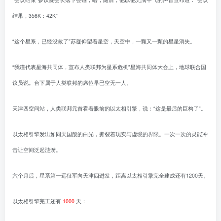
结果，356K：42K”
“这个星系，已经没救了”苏凝仰望着星空，天空中，一颗又一颗的星星消失。
“我谨代表星海共同体，宣布人类联邦为星系危机”星海共同体大会上，地球联合国
议员说。台下属于人类联邦的席位早已空无一人。
天津四空间站，人类联邦元首看着眼前的以太相引擎，说：“这是最后的巨构了”。
以太相引擎发出如同天国般的白光，撕裂着现实与虚境的界限。一次一次的灵能冲
击让空间泛起涟漪。
六个月后，星系第一远征军向天津四进发，距离以太相引擎完全建成还有1200天。
以太相引擎完工还有
1000
天：