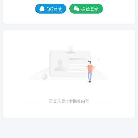
QQ登录
微信登录
以太相引擎完工还有
100
天：
地球联合国成为了星海监管人，但对于星系来说没有任何作用。
以太相引擎完工还有
1
天：
始与终：
我们正屹立于神性的最尖端。以太相引擎完成了，虚境无穷无尽的能量触手可及。
当引擎启动的时候，引发的亚空间反作用将会引爆星系内的每一颗恒星。遍布星系
请登录后查看回复内容
的所有生命体都会被抹除，但彼时我们早已安全地离开了这片凡世之地，前往存在
的更高位面，时间在那里已经失去意义，宇宙的一丝一缕都将随我们的喜好任意改
动。