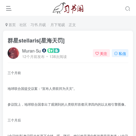
首页
社区
习书·月砚
月下笔砚
正文
群星stellaris[星海天罚]
Muran·Su
关注
私信
12个月前发布
138次阅读
三个月前
地球联合国提交议案：“宣布人类联邦为天灾”。
参议院上，地球联合国拿出了观测到的人类联邦首都天津四内的以太相引擎图像。
三个月后
“会议结束”参议院会长落下会锤，嗒，随后，他以他充满中气的声音宣布道：“会议