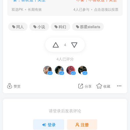
一阵超空间波动，星系第一远征军脱离超光速状态，出现在瑟博克纳丝星系，几发
双选PK
长期有效
4人已参与
点击选项以投票
伽马激光摧毁远处的恒星基地，待远征军行进至离瑟博克纳丝I约0.8个天文单位距
离时，垂直于瑟博克纳丝I黄道面的焚天神兵充能完毕，引发了瑟博克纳丝I的超新
同人
小说
科幻
群星stellaris
星爆发，此时跃迁已来不及，于是，星系第一远征军，全军覆没。
以太相引擎完工还有
480
天：
4
4人已评分
星系上下已经笼罩在绝望之中，但是还有人做着无谓的抵抗。
+1
+1
+1
+1
以太相引擎完工还有
365
天：
赞赏
分享
收藏
与星系上下不同，人类联邦处于欢庆之中，庆祝以太相引擎还有一个地球年完工。
以太相引擎完工还有
230
天：
请登录后发表评论
肃正协议苏醒了，对于星系无异于火上浇油，但已经碎了的玻璃，你就算再用力
登录
注册
敲，也只能把它敲的更碎。