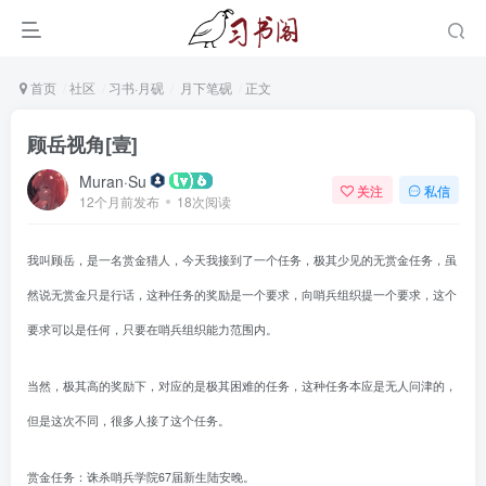
首页
社区
习书·月砚
月下笔砚
正文
顾岳视角[壹]
Muran·Su
关注
私信
12个月前发布
18次阅读
我叫顾岳，是一名赏金猎人，今天我接到了一个任务，极其少见的无赏金任务，虽
然说无赏金只是行话，这种任务的奖励是一个要求，向哨兵组织提一个要求，这个
要求可以是任何，只要在哨兵组织能力范围内。
当然，极其高的奖励下，对应的是极其困难的任务，这种任务本应是无人问津的，
但是这次不同，很多人接了这个任务。
赏金任务：诛杀哨兵学院67届新生陆安晚。