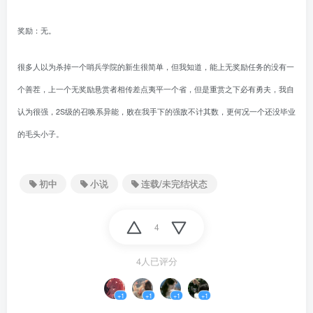
奖励：无。
很多人以为杀掉一个哨兵学院的新生很简单，但我知道，能上无奖励任务的没有一
个善茬，上一个无奖励悬赏者相传差点夷平一个省，但是重赏之下必有勇夫，我自
认为很强，2S级的召唤系异能，败在我手下的强敌不计其数，更何况一个还没毕业
的毛头小子。
初中
小说
连载/未完结状态
4
4人已评分
+1
+1
+1
+1