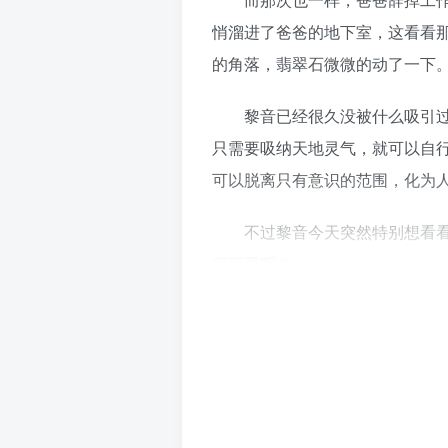
悄溜进了爸爸的地下室，这看看
的角落，翡翠石微微的动了一下
黎音已经很久没被什么吸引过了
只需要吸纳天地灵气，就可以自
可以脱离只有意识的范围，化为
不过黎音今天突然特别想看看，
很可爱吧？
黎音听着近在咫尺的哼唱声，努
双眼，正对上面前目瞪口呆的男
熙川只是看着这个石头突然摇摇
成了一个比他还大点的小男孩—