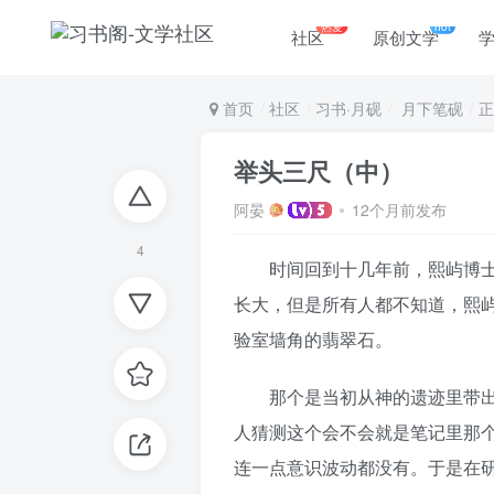
热爱
hot
社区
原创文学
首页
社区
习书·月砚
月下笔砚
正
举头三尺（中）
阿晏
12个月前发布
4
时间回到十几年前，熙屿博士在
长大，但是所有人都不知道，熙
验室墙角的翡翠石。
那个是当初从神的遗迹里带出来
人猜测这个会不会就是笔记里那
连一点意识波动都没有。于是在