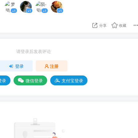
白的不可思议，比他见过的任何人都要好看，根本无法形容。
+1
+1
+1
+1
前的黎音红透了脸，说话也结结巴巴的。
分享
收藏
对着熙川友好的笑了笑——他好可爱，好喜欢他。
请登录后发表评论
思议，“你是神！那你可以停止时间吗？”
登录
注册
的。”黎音说着，挺起了他当时还并不成熟的胸膛，骄傲无比。
登录
微信登录
支付宝登录
，直到熙屿博士回来的时候，知道了一切。
们家里住了下来，并且每天跟随博士做各种实验——而实验
可以一直一直跟熙川在一起，熙川也说过最喜欢他了！只是
的开头。