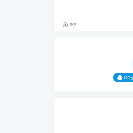
直长到腰间，都是纯黑色，皮肤
“你，你是谁……”熙川看着面
赞赏
“我是神哦，我叫黎音。”黎音
“神？！”熙川瞪大眼，满脸不可
“当然可以，每个神都能这么做
QQ
于是就这样，两个小孩混熟了
黎音听了博士的话，他在博士他
品，是他。
但是黎音还是很开心的，因为他
音当时还不知道，这是一切悲剧