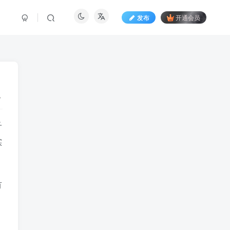
发布
开通会员
子
实
有
，