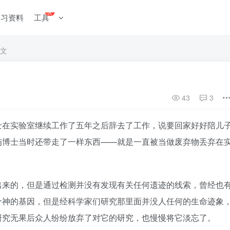
火
学习资料
工具
文
43
3
实验室继续工作了五年之后辞去了工作，说要回家好好陪儿
屿博士当时还带走了一样东西——就是一直被当做废弃物丢弃在
的，但是通过检测并没有发现有关任何遗迹的线索，曾经也
个神的基因，但是经科学家们研究那里面并没人任何的生命迹象
研究无果后众人纷纷放弃了对它的研究，也慢慢将它淡忘了。