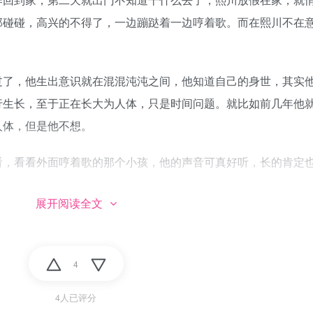
那碰碰，高兴的不得了，一边蹦跶着一边哼着歌。而在熙川不在
。
，他生出意识就在混混沌沌之间，他知道自己的身世，其实
行生长，至于正在长大为人体，只是时间问题。就比如前几年他
人体，但是他不想。
看看外面哼着歌的那个小孩，他的声音可真好听，长的肯定
展开阅读全文
力的把意识伸展到了极致，涨破了翡翠石内的保护膜，睁开
孩。
4
晃晃的动了起来，就好奇的凑了过去看看，没想到石头直接
4人已评分
—碧蓝色的眼瞳，眉毛以及紧贴着头皮的发是白色，头发再往后