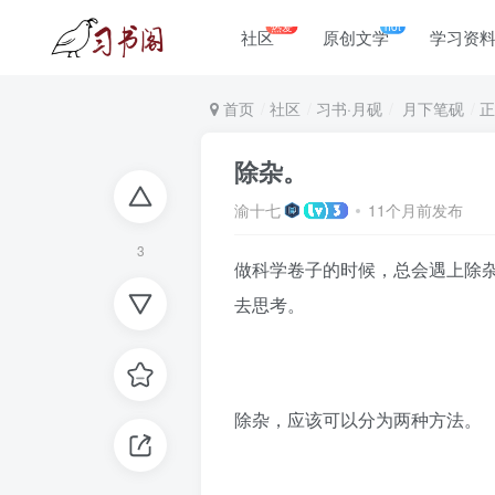
热爱
hot
社区
原创文学
学习资
首页
社区
习书·月砚
月下笔砚
正
除杂。
渝十七
11个月前发布
3
做科学卷子的时候，总会遇上除杂
去思考。
除杂，应该可以分为两种方法。