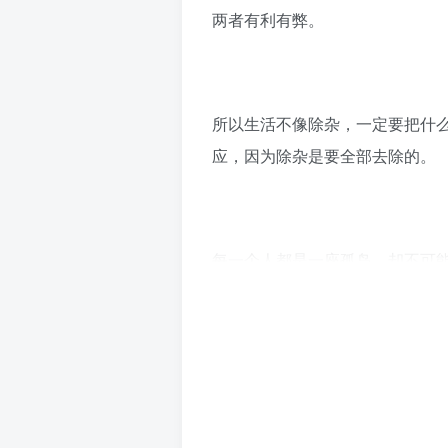
两者有利有弊。
所以生活不像除杂，一定要把什
应，因为除杂是要全部去除的。
每一个人都是一座孤岛，却不可
也分不清谁是谁了。
把改变留在未来，把个性