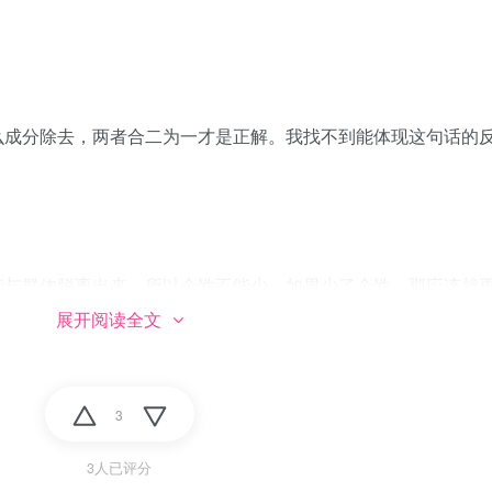
么成分除去，两者合二为一才是正解。我找不到能体现这句话的
能与群体脱离出来，所以个性不能少，如果少了个性，那应该就
展开阅读全文
3
留在清醒。
3人已评分