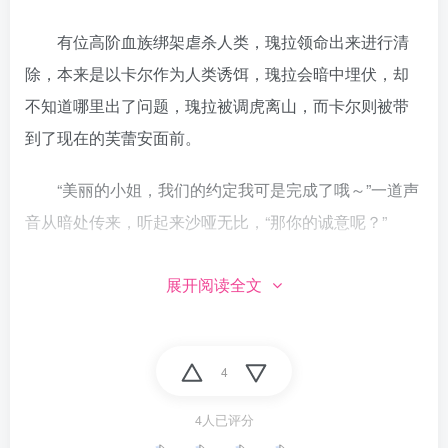
有位高阶血族绑架虐杀人类，瑰拉领命出来进行清
除，本来是以卡尔作为人类诱饵，瑰拉会暗中埋伏，却
不知道哪里出了问题，瑰拉被调虎离山，而卡尔则被带
到了现在的芙蕾安面前。
“美丽的小姐，我们的约定我可是完成了哦～”一道声
音从暗处传来，听起来沙哑无比，“那你的诚意呢？”
“呵，安得瑞拉，你真的以为我会给你赦免证吗？现
展开阅读全文
在我的人已经到了，我得抓了你回去领赏了。”
原来是芙蕾安要安得瑞拉用卡尔来换血族最高等级
4
的赦免令。
4人已评分
而卡尔愣住了，那他和瑰拉一行动就不算巧合。那