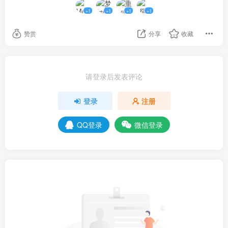
+1
+1
+1
+1
么这一切，难道就能被芙蕾安一个人控制吗？血族皇室
知道吗，瑰拉，知道吗……
赞赏
分享
收藏
卡尔狠狠的掐了下手臂，不能，不能再这样想下去
了。
请登录后发表评论
瑰拉他，永远是对的。
登录
注册
“是应该回去领赏了，”意料之外的人跟在安得瑞拉身
QQ登录
微信登录
后缓步而出，“卡尔，我们该回家了。”
那个人，居然是瑰拉！
“瑰拉？！不，不可能吧，不……”芙蕾安瞪大眼，表
情空白。