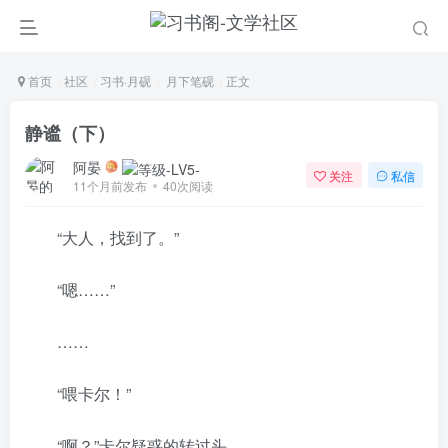
首页
社区
习书·月砚
月下笔砚
正文
静谧（下）
阿晏
关注
私信
11个月前发布
40次阅读
“大人，找到了。”
“嗯……”
……
“喂卡尔！”
“啊？”卡尔疑惑的转过头。