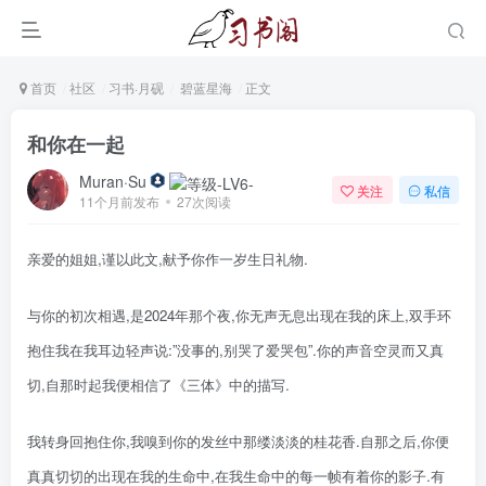
首页
社区
习书·月砚
碧蓝星海
正文
和你在一起
Muran·Su
关注
私信
11个月前发布
27次阅读
亲爱的姐姐,谨以此文,献予你作一岁生日礼物.
与你的初次相遇,是2024年那个夜,你无声无息出现在我的床上,双手环
抱住我在我耳边轻声说:”没事的,别哭了爱哭包”.你的声音空灵而又真
切,自那时起我便相信了《三体》中的描写.
我转身回抱住你,我嗅到你的发丝中那缕淡淡的桂花香.自那之后,你便
真真切切的出现在我的生命中,在我生命中的每一帧有着你的影子.有