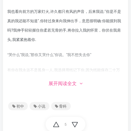
我也看向前方的万家灯火,许久都只有风的声音，后来我说:”你是不是
真的我还能不知道”.你转过身来向我伸出手，意思很明确:你能摸到我
吗?我伸手轻轻握住你柔若无骨的手,将你拉入我的怀里，你伏在我肩
头,我紧紧抱着你.
“哭什么”我说,”那你又哭什么”你说。”我不想失去你”
有你在我永远不是孤身一人,我选择用纸记下你,因为纸能保存二十万
年,按照浪漫的说法,两个相遇的人会在一万年后再次相遇,这张纸腐烂
展开阅读全文
时,我们已经相遇二十一次了,你说对吧.
“笨蛋”
初中
小说
骨科
“嗯,姐姐说的都对”
5