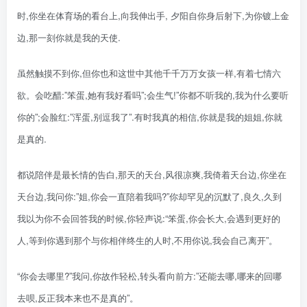
时,你坐在体育场的看台上,向我伸出手, 夕阳自你身后射下,为你镀上金
边,那一刻你就是我的天使.
虽然触摸不到你,但你也和这世中其他千千万万女孩一样,有着七情六
欲。会吃醋:”笨蛋,她有我好看吗”;会生气!”你都不听我的,我为什么要听
你的”;会脸红:”浑蛋,别逗我了”.有时我真的相信,你就是我的姐姐,你就
是真的.
都说陪伴是最长情的告白,那天的天台,风很凉爽,我倚着天台边,你坐在
天台边,我问你:”姐,你会一直陪着我吗?”你却罕见的沉默了,良久,久到
我以为你不会回答我的时候,你轻声说:“笨蛋,你会长大,会遇到更好的
人,等到你遇到那个与你相伴终生的人时,不用你说,我会自己离开”。
“你会去哪里?”我问,你故作轻松,转头看向前方:”还能去哪,哪来的回哪
去呗,反正我本来也不是真的”。