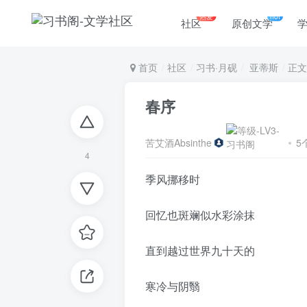
热爱
hot
社区
原创文学
首页
社区
习书·月砚
亚蒂斯
正文
春序
苦艾酒Absinthe
5
4
季风挪移时
回忆也斑斓似水彩涂抹
直到越过世界九十天的
寒冷与阴翳