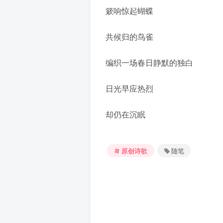
簌响惊起蝴蝶
共候归的鸟雀
编织一场春日静默的独白
日光早应热烈
却仍在沉眠
原创诗歌
随笔