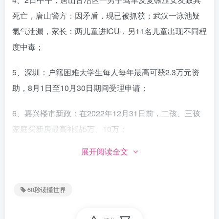
死亡，唐山警方：因矛盾，现已被抓获；武汉一泳池疑
氯气泄漏，家长：两儿童进ICU，另11名儿童出现不同程
度中毒；
5、深圳：户籍困难大学生每人每年最高可获2.3万元资
助，8月1日至10月30日期间受理申请；
6、嘉兴楼市新政：在2022年12月31日前，二孩、三孩
家庭买新房最高补贴5万、10万；
展开阅读全文
7、网曝湖北一事业单位录取者笔试成绩仅3.17分，当
地：取消该岗位招聘计划；
60秒读懂世界
8、2日早上，苏州吴江区一沿街店铺疑燃气泄露引发爆
燃，造成2人受伤，亲历者：五六个店面炸通 从阁楼爬出