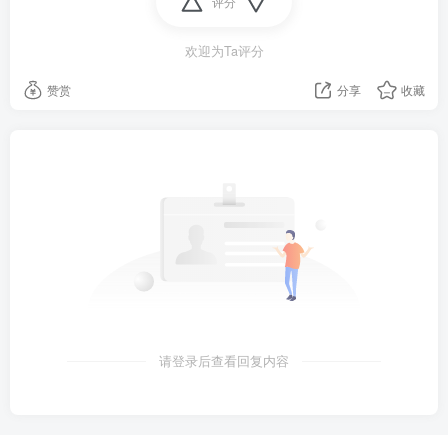
评分
逃生；
欢迎为Ta评分
9、杭州：摩托车作为交通工具并非不可或缺，暂不调
赞赏
分享
收藏
整"禁摩"政策；
10、当地1日上午，利比亚南部一油罐车发生翻车造成燃
油泄漏，周边民众在收集燃油时发生爆炸，致6死70伤；
11、英媒：英国议员代表团计划今年晚些时候访问台
湾，时间可能定在11月或12月初；
12、日本福岛地方政府：同意东京电力公司建设海底隧
道排放核污染水；
请登录后查看回复内容
13、俄外交部：如被美方列为"支恐国家"，俄方或与美国
断交；