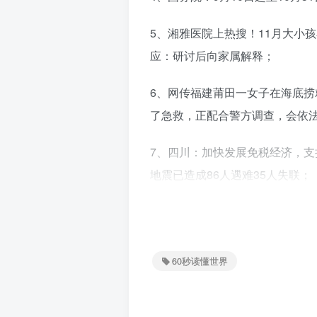
5、湘雅医院上热搜！11月大小
应：研讨后向家属解释；
6、网传福建莆田一女子在海底
了急救，正配合警方调查，会依
7、四川：加快发展免税经济，支持
地震已造成86人遇难35人失联；
8、美国8日宣布新一轮对乌克兰军
其他设备；乌媒：挪威将向乌克兰
是冲突以来第二次；
60秒读懂世界
9、俄罗斯副财长：俄银行正考
中东合作向使用SWIFT替代系统