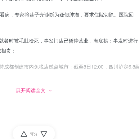
孩看病，专家将莲子壳诊断为疑似肿瘤，要求住院切除。医院回
捞就餐时被毛肚噎死，事发门店已暂停营业，海底捞：事发时进行
法担责；
成都创建市内免税店试点城市；截至8日12:00，四川泸定6.8
展开阅读全文
事援助，价值6.75亿美元，其中包括多套HIMARS，军用车辆
交付160枚"地狱火"导弹；外媒：美国务卿布林肯8日突访基辅
虑人民币和阿联酋迪拉姆等替代美元及欧元；俄外交部：正积极与
评分
过渡；印度8日宣布对各类型大米出口征收20%关税；