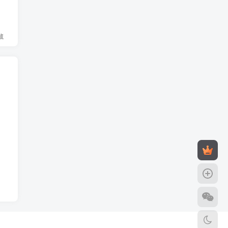
线
藏
直
起