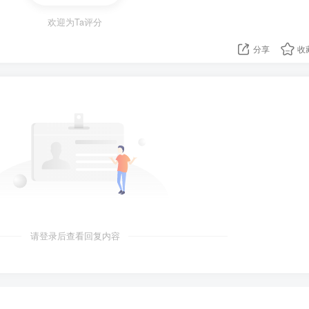
欢迎为Ta评分
加息75个基点，是23年来首次，预计后续将进一步加息，欧元短
分享
收
美元短线拉升逾20点后回落
子在街道超市随机枪击多人已致4死3伤，作案同时网络平台脸书
李在明因涉嫌违反公职选举法被起诉，涉嫌在总统大选中发布了
请登录后查看回复内容
违反公职选举法对最大在野党共同民主党党首李在明提出不拘留
第20届总统选举过程中发布虚假信息。
公民入境达成协议，预计将在未来十天内生效；