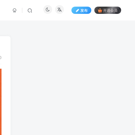
发布
开通会员
0