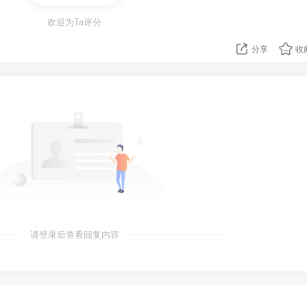
持者聚集首都抗议，"封锁"高速公路；
欢迎为Ta评分
佩德罗·卡斯蒂略。（美联社）
分享
收
西岛首府一公寓楼发生爆炸，已致一人死亡"大约十几人"失联；
普政府时期的钢铝关税违规。中方：呼吁美尊重裁决；
诉美国钢铝232关税措施世贸争端案发布系列专家组报告，裁定
国际规则，并呼吁美国重返正轨。
布美国支持非洲联盟加入G20；俄大使：30多名俄外交官因美签
境；
请登录后查看回复内容
国呼吁确保供乌武器不落入第三方之手；普京：俄或可引入先发