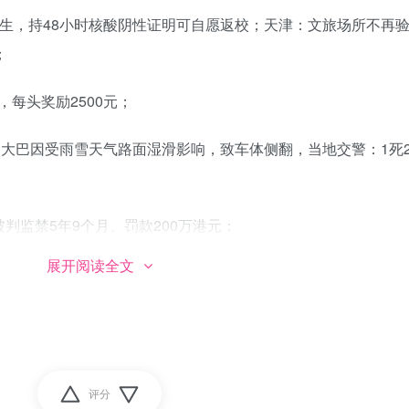
学生，持48小时核酸阴性证明可自愿返校；天津：文旅场所不再
；
每头奖励2500元；
人的大巴因受雨雪天气路面湿滑影响，致车体侧翻，当地交警：1死
判监禁5年9个月、罚款200万港元；
展开阅读全文
、李行、赵剑波、白朗宁、常冰玉在内的6名中国斯诺克职业选
暂停6人职业资格，直至调查结果出炉；常冰玉：被梁文博威胁打
评分