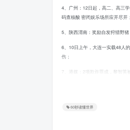
4、广州：12日起，高二、高三
码查核酸 密闭娱乐场所应开尽开
5、陕西渭南：奖励自发狩猎野猪，
6、10日上午，大连一实载48
伤；
7、港媒：2项欺诈罪成，黎智英被
8、世界台联：包括梁文博、鲁宁
手，涉嫌操纵比赛非法获利，将
假球，说好给钱却没给；
60秒读懂世界
梁文博