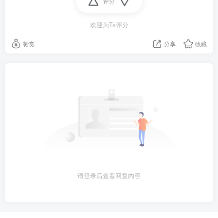
没，恶劣天气是导致船只沉没的主因，目前106人中已有
评分
75人获救，仍有31人失踪；
欢迎为Ta评分
8、当地18日晚，加拿大一公寓楼内发生枪击事件，致枪
赞赏
分享
收藏
手在内6死1伤；
这是12月19日在加拿大多伦多郊区沃恩市拍摄的发生枪
击事件的公寓楼。新华社/路透
9、尼日利亚南部暴发霍乱疫情：致至少20人死亡，30多
人住院；
10、美国国务院正式启动“中国组”，专家：旨在为落实美
请登录后查看回复内容
对华竞争目标服务；外媒：特朗普或因国会大厦骚乱被
控"叛乱"；