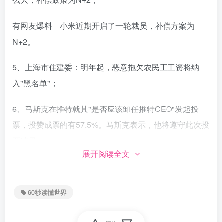
有网友爆料，小米近期开启了一轮裁员，补偿方案为
N+2。
5、上海市住建委：明年起，恶意拖欠农民工工资将纳
入"黑名单"；
6、马斯克在推特就其"是否应该卸任推特CEO"发起投
票，投赞成票的有57.5%。马斯克表示，他将遵守此次投
票结果；
展开阅读全文
北京时间12月19日早间，埃隆·马斯克就“是否该继续领导
推特”一事在社交媒体发起投票，称将遵守投票结果
60秒读懂世界
7、18日深夜，泰国皇家海军"素可泰"号军舰在泰国湾沉