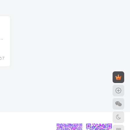
的死水。挣扎无用，反抗无济。这样阴暗沉昏，无希望，更无未来。 林师雨被班主任“请”进了办公室，恍若行尸走肉般，林师雨似是已经习惯了。她...
7