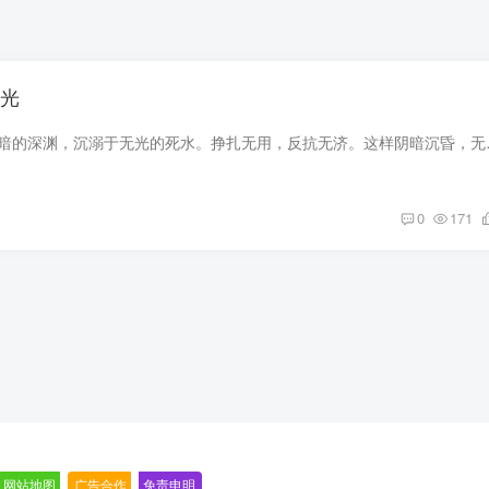
于光
似是渐渐坠落进黑暗的深渊，沉溺于无光
0
171
网站地图
-
广告合作
-
免责申明
-