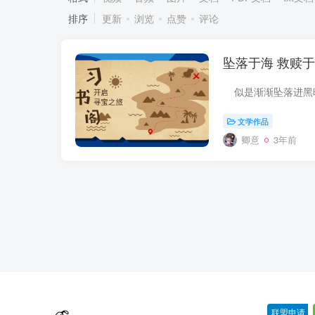
排序
更新
浏览
点赞
评论
坠落于海 救赎
文学作品
卿意
3年前
联盟申请
-