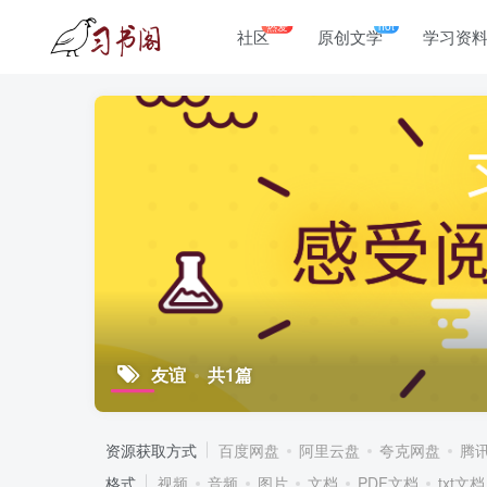
热爱
hot
社区
原创文学
学习资
友谊
共1篇
资源获取方式
百度网盘
阿里云盘
夸克网盘
腾
格式
视频
音频
图片
文档
PDF文档
txt文档