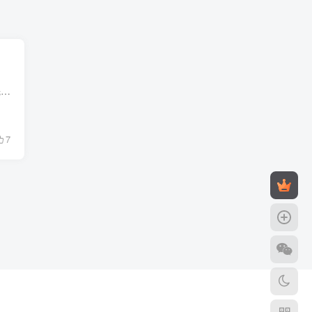
1.怎样描述地形特征：(1)地形类型：平原、山地、丘陵、高原、盆地等。(2)地势起伏状况：先描述整体，如总体上以山地为主，然后描述趋势，如由东南(西北)向西北(东南)倾斜。(3)主要地貌类型分布(...
7