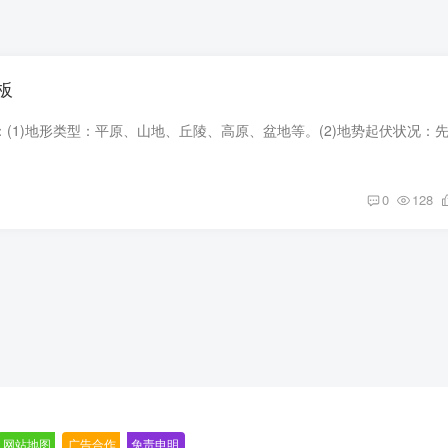
板
0
128
网站地图
-
广告合作
-
免责申明
-