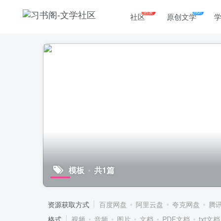
热爱
hot
社区
原创文学
模板
共1篇
资源获取方式
百度网盘
阿里云盘
夸克网盘
腾
格式
视频
音频
图片
文档
PDF文档
txt文档