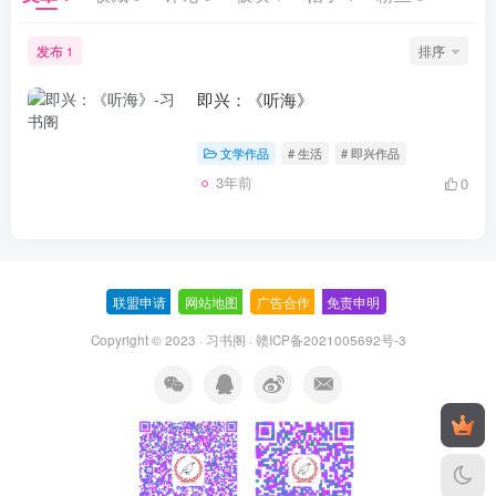
发布
排序
1
即兴：《听海》
文学作品
# 生活
# 即兴作品
3年前
0
联盟申请
-
网站地图
-
广告合作
-
免责申明
-
Copyright © 2023 ·
习书阁
·
赣ICP备2021005692号-3