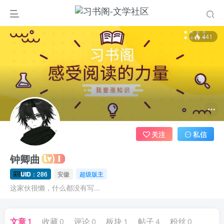
441
关注
私信
钟卿曲
UID
：286
安徽
超级版主
这家伙很懒，什么都没有写...
文章
1
收藏
0
评论
0
板块
1
帖子
4
粉丝
0