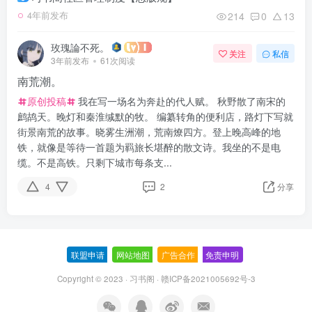
214
0
13
4年前发布
玫瑰論不死。
关注
私信
3年前发布
61次阅读
南荒潮。
原创投稿
我在写一场名为奔赴的代人赋。 秋野散了南宋的
鹧鸪天。晚灯和秦淮缄默的牧。 编纂转角的便利店，路灯下写就
街景南荒的故事。晓雾生洲潮，荒南燎四方。登上晚高峰的地
铁，就像是等待一首题为羁旅长堪醉的散文诗。我坐的不是电
缆。不是高铁。只剩下城市每条支...
4
2
分享
联盟申请
-
网站地图
-
广告合作
-
免责申明
-
Copyright © 2023 ·
习书阁
·
赣ICP备2021005692号-3