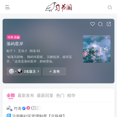
习书·月砚
落屿星岸
帖子 1
互动 2
阅读 62
“鲸落共斟晚， 顾屿待星眠， 沉鳞低洄，彼岸花
开。” 这里是落屿星岸，静候君临。
2名版主
发布
全部
最新发布
最新回复
热门
精华
竹清
习书阁社区管理制度【总版规】