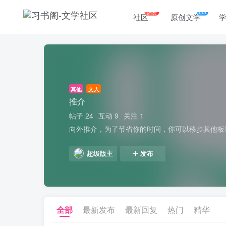
热爱
hot
社区
原创文学
其他
文人
推介
帖子 24
互动 9
关注 1
向外推介，为了节省你的时间，你可以移步其他板
超级版主
发布
全部
最新发布
最新回复
热门
精华