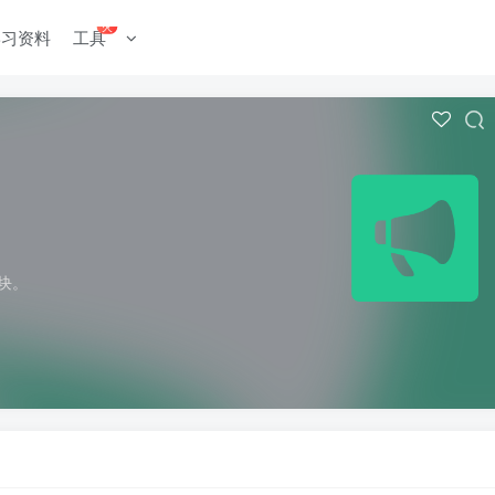
火
学习资料
工具
块。