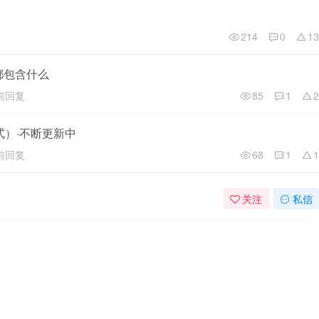
214
0
13
都包含什么
前回复
85
1
2
式）·不断更新中
前回复
68
1
1
关注
私信