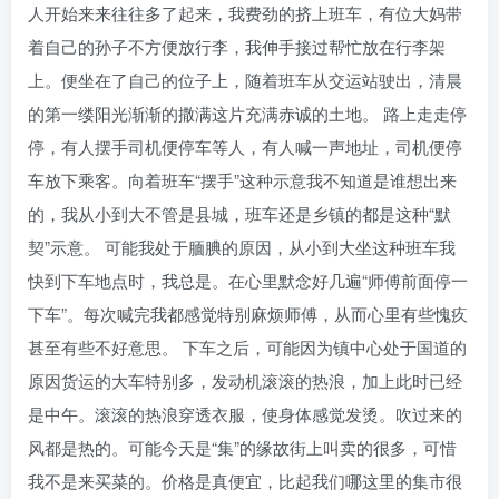
人开始来来往往多了起来，我费劲的挤上班车，有位大妈带
着自己的孙子不方便放行李，我伸手接过帮忙放在行李架
上。便坐在了自己的位子上，随着班车从交运站驶出，清晨
的第一缕阳光渐渐的撒满这片充满赤诚的土地。 路上走走停
停，有人摆手司机便停车等人，有人喊一声地址，司机便停
车放下乘客。向着班车“摆手”这种示意我不知道是谁想出来
的，我从小到大不管是县城，班车还是乡镇的都是这种“默
契”示意。 可能我处于腼腆的原因，从小到大坐这种班车我
快到下车地点时，我总是。在心里默念好几遍“师傅前面停一
下车”。每次喊完我都感觉特别麻烦师傅，从而心里有些愧疚
甚至有些不好意思。 下车之后，可能因为镇中心处于国道的
原因货运的大车特别多，发动机滚滚的热浪，加上此时已经
是中午。滚滚的热浪穿透衣服，使身体感觉发烫。吹过来的
风都是热的。可能今天是“集”的缘故街上叫卖的很多，可惜
我不是来买菜的。价格是真便宜，比起我们哪这里的集市很