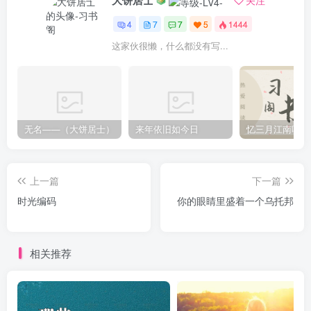
大饼居士
关注
不易的新中国。 我离开了这庄严神圣的地方，在路上我久久
4
7
7
5
1444
不能平复我的心情 16 ：15，炽热的太阳并没有如冬天那样
这家伙很懒，什么都没有写...
早早的落入山谷，而是时而娇羞的躲入云层，可即使那样也
遮不住它璀璨的阳光。我在车站等最后一班车，相对于县
城，这里的车站只是一个简易的棚子，下午并没有多少人，
所以来的比较快。车子转过弯飞速的行驶在车辆稀少的路
无名——（大饼居士）
来年依旧如今日
忆三月江南听雨
上，县城的班车总是有一种熟悉的味道，并且伴随着路上的
颠簸总能引起人的乡愁无限，每颠簸一次，仿佛是在告别我
逝去的时光。浅红色的晚霞穿过车窗洒进车内，两边的杨树
上一篇
下一篇
是使它断断续续，却挡不住他的脚步，不断的追赶着。 我还
时光编码
你的眼睛里盛着一个乌托邦
是那个我，山依旧那座山，你还是那个亘古不变的你
相关推荐