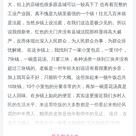
大，街上的店铺也很多跟县城可以一较高下了 也有着完整的
工业产业园。真不愧是九镇里最强的一个镇！往北几百米就
是法庭，当然乡镇上设法庭，在我们这边是极少见的。所以
说我很新奇。红色的大门并没有县城法院那样显得高大威
严，反而体现出深入人民群众，为人民群众办事，为群众排
忧解难。 在这乡镇上，我找到了一家小笼包店，一笼10个，
7块钱，一碗蛋花汤。只要三块，各种汤类一块到三块并没有
超过三块钱的。老板是一对年轻夫妇说话有着很重的乡音，
加上我耳朵不好，只能听个大概。这些加起来一顿午饭总共
10块钱，10个小笼包的分量非常的大，再加一碗蛋花汤真是
让人回味。在乡镇上如此的便宜，其实这更接近我们乡村人
民的生活水平。来这里吃饭的大多数都是一些看起来饱经风
霜的中年男人，黝黑的皮肤是他辛勤劳作的见证。 垛庄，在
这片土地上，曾发生过一场重大的战役“孟良崮战役”在镇
上，你甚至可以看到那高耸的——人民英雄纪念碑。我寻着