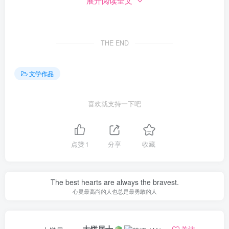
展开阅读全文
路走去，天很热，却挡不住青年对英雄的崇敬，我到达纪念
馆大门时整理了自己的衣袖便从正门进去，宏伟壮观的雕塑
使我很是震惊，心里的敬畏之心更强烈了起来，走进去便看
THE END
见了烈士陵园。我先是进入纪念馆，纪念馆的红色墙壁庄严
肃穆，每一个字都是由千万人的鲜血来书写的历史。整个展
文学作品
区是一个长廊不一会儿便走完了，临到出口时顿感觉：“这长
廊很短，短到20分钟就走完了，又感觉这长廊很长，长到每
喜欢就支持一下吧
一米都是前辈的血泪铺垫的。”出了正门便是烈士陵园，这里
埋葬着两千零四十三名革命烈士。有很多人墓碑上只有“无名
点赞
1
分享
收藏
烈士”四个字，集结号中有这么一句话：“都是爹妈给起了名
的，怎么就成了没名儿的孩子”。此时的我只能为他们献上一
朵花，并鞠躬表达我对革命先烈们的敬重。我轻轻的迈着步
The best hearts are always the bravest.
伐，想着当年的他们也是如此的意气风发，他们为了同一个
心灵最高尚的人也总是最勇敢的人
理想奔赴战场解放中国，将苦难的人民从地狱中救出！我敬
佩他们，我要成为他们，延续革命的火种，我要守卫这来之