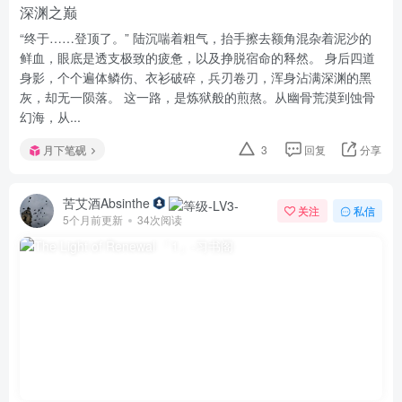
深渊之巅
“终于……登顶了。” 陆沉喘着粗气，抬手擦去额角混杂着泥沙的
鲜血，眼底是透支极致的疲惫，以及挣脱宿命的释然。 身后四道
身影，个个遍体鳞伤、衣衫破碎，兵刃卷刃，浑身沾满深渊的黑
灰，却无一陨落。 这一路，是炼狱般的煎熬。从幽骨荒漠到蚀骨
幻海，从...
月下笔砚
3
回复
分享
苦艾酒Absinthe
关注
私信
5个月前更新
34次阅读