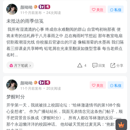
颜呦呦
关注
私信
11个月前发布
24次阅读
未抵达的雨季信笺
我所有湿漉漉的心事 终成你永难翻阅的群山 自雷鸣初响那夜 便
将未寄的信札葬于八月暴雨之中 总在梅雨时节想起 那年教室电扇
切割着潮湿光线 你校服后背渗出的汗迹 像幅渐晕的水墨画 我们隔
着三排课桌共享蝉鸣 铅笔屑在光束里翻滚如微型雪暴 每当老师点
名时...
月下笔砚
4
回复
分享
颜呦呦
关注
私信
11个月前发布
20次阅读
梦醒时分
开学第一天，我就被挂上校园论坛：“给林澈递情书的第108个痴
心妄想者”。 作为广播站站长，我面无表情念完这条热门帖子，顺
手把背景音乐换成《梦醒时分》。 所有人都在等林澈的反应——
那个永远懒洋洋的校园神话。 他却破天荒抢过麦克风：“抱歉，让