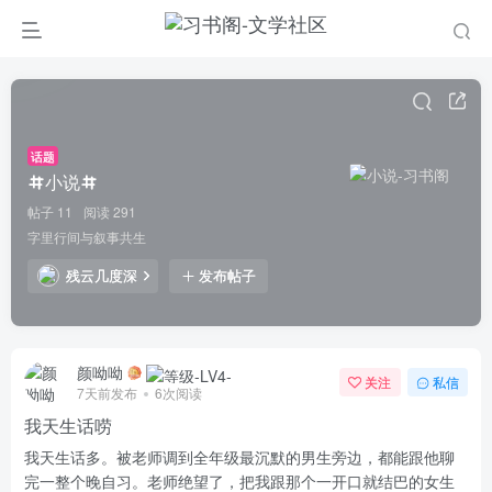
话题
小说
帖子 11
阅读 291
字里行间与叙事共生
残云几度深
发布帖子
颜呦呦
关注
私信
7天前发布
6次阅读
我天生话唠
我天生话多。被老师调到全年级最沉默的男生旁边，都能跟他聊
完一整个晚自习。老师绝望了，把我跟那个一开口就结巴的女生