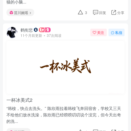
猫的小脑...
芸川婉瑶
3
回复
分享
鹤衔悲
关注
私信
11个月前更新
37次阅读
一杯冰美式2
“韩桉，快点去洗头。” 陈欣雨拉着韩桉飞奔回宿舍，学校又三天
不给他们放水洗澡，陈欣雨已经唠唠叨叨说个没完，但今天出奇
的洗...