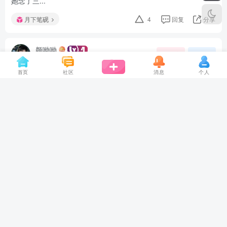
她念了三...
月下笔砚
4
回复
分享
颜呦呦
关注
私信
11个月前发布
29次阅读
首页
社区
消息
个人
我只想考清华
开学第一天，校草当众给我表白。 我摇头拒绝：“高三了，我只想
考清华。” 全班哄笑，他面子尽失：“你等着！” 第二天，班主任领
着转学生进来： “介绍一下，这是今年奥赛保送清华的新同学。”
那个保送生突然指向我： “老师，我想和拒绝校草的同学坐一
起。...
月下笔砚
4
回复
分享
皮卡丘~喵‭
关注
私信
12个月前发布
50次阅读
一片温暖乡
花开花又落，再起何难事，何得安寝日，不过久长眠。混沌之中