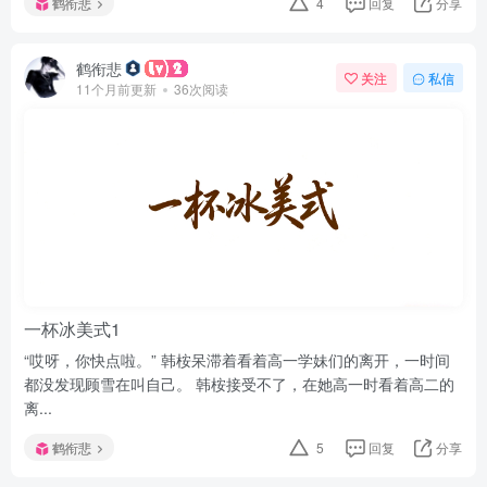
鹤衔悲
4
回复
分享
鹤衔悲
关注
私信
11个月前更新
36次阅读
一杯冰美式1
“哎呀，你快点啦。” 韩桉呆滞着看着高一学妹们的离开，一时间
都没发现顾雪在叫自己。 韩桉接受不了，在她高一时看着高二的
离...
鹤衔悲
5
回复
分享