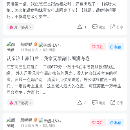
安排坐一桌。我正愁怎么跟她相处时，弹幕出现了：【妈呀大
姐，怎么把话痨和妹宝安排成同桌了？】【就是，话痨吵得要
死，不就是想吸引男主...
月下笔砚
1
回复
分享
颜呦呦
关注
私信
11天前发布
6次阅读
认亲沪上豪门后，我拿无限副卡囤满考卷
江苏高三生江逾白，二模672分，依旧卡在本省复旦投档线边
缘。 外人只看见常年霸占榜首的风光，没人体会江苏考卷的折
磨。凌晨一点熄台灯，清晨五点伏案刷题。外公临终前再三嘱
托，一定要考上复旦，这是老人最大的心愿。 可江苏数十万考生
同台竞争，六百七十...
月下笔砚
3
回复
分享
颜呦呦
关注
私信
11天前发布
8次阅读