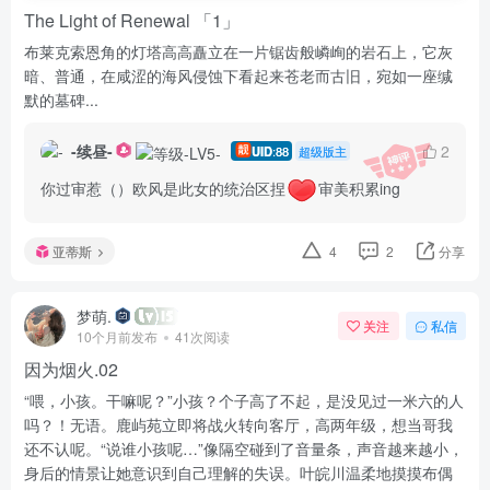
The Light of Renewal 「1」
布莱克索恩角的灯塔高高矗立在一片锯齿般嶙峋的岩石上，它灰
暗、普通，在咸涩的海风侵蚀下看起来苍老而古旧，宛如一座缄
默的墓碑...
-续昼-
2
UID
:88
超级版主
你过审惹（）欧风是此女的统治区捏
审美积累ing
亚蒂斯
4
2
分享
梦萌.
关注
私信
10个月前发布
41次阅读
因为烟火.02
“喂，小孩。干嘛呢？”小孩？个子高了不起，是没见过一米六的人
吗？！无语。鹿屿苑立即将战火转向客厅，高两年级，想当哥我
还不认呢。“说谁小孩呢…”像隔空碰到了音量条，声音越来越小，
身后的情景让她意识到自己理解的失误。叶皖川温柔地摸摸布偶