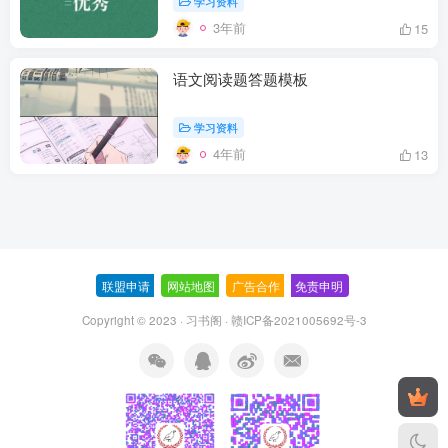
学习资料
3年前
15
语文阅读题答题模板
学习资料
4年前
13
联盟申请
-
网站地图
-
广告合作
-
免责申明
-
Copyright © 2023 ·
习书阁
·
赣ICP备2021005692号-3