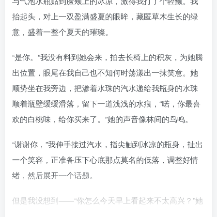
与气泡水瓶贴到脸颊上的冰凉，激得我打了个轻颤。我
抬起头，对上一双盈满盛夏的眼眸，藏匿草木生长的绿
意，盛着一整个夏天的璀璨。
“是你。”我没有料到她会来，拍去长椅上的积灰，为她腾
出位置，眼尾在我自己也不知何时荡漾出一抹笑意。她
顺势坐在我旁边，把渗着水珠的汽水递给我瓶身的水珠
顺着瓶壁缓缓滑落，留下一道浅浅的水痕，“喏，你最喜
欢的白桃味，给你买来了。”她的声音像林间的鸟鸣。
“谢谢你，”我伸手接过汽水，指尖触到冰凉的瓶身，扯出
一个笑容，正准备压下心底那点莫名的低落，调整好情
绪，然后展开一个话题。
但是我没想到——“你怎么今天早上看起来不太高兴？”她
直白道，语气却比往常降低了几分，像戛然而止的吉他