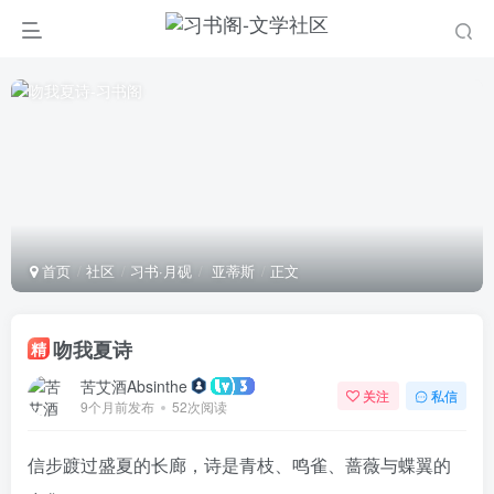
首页
社区
习书·月砚
亚蒂斯
正文
吻我夏诗
精
苦艾酒Absinthe
关注
私信
9个月前发布
52次阅读
信步踱过盛夏的长廊，诗是青枝、鸣雀、蔷薇与蝶翼的