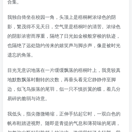
合集。
我独自倚坐在校园一角，头顶上是梧桐树浓绿色的阴
影，繁茂得不见天日，空气里是梧桐叶的清苦。浓绿色
的阴影浓密而厚重，隔绝了日光如金梭般穿梭的轨迹，
也隔绝了远处隐约传来的嬉笑声与脚步声，像是被时光
遗忘的角落。
目光无意识地落在一片缓缓飘落的梧桐叶上，我竟较真
地默数飘落时翻转的次数，再垂头看见它静静停至脚
边，似飞鸟振落的尾羽，似一只不慎折翼的蝶，着几分
易碎的脆弱与诗意。
我低头，指尖微微蜷缩，正伸手拈起它时，一双白色的
帆布鞋踏进视野。随即是青提的气息和薄荷味的尾调，