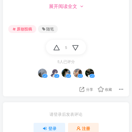
展开阅读全文
尾奏。
我僵住了，没想到她会这么说。我默不作声，指尖微微
原创投稿
随笔
用力握着手中的汽水，只是讷然，内心却惊讶于她怎能
如此敏锐地觉察到异常——我自认为已经掩饰得很好，
5
脸上带着惯常的笑容，言行举止也与平日无异。
5人已评分
良久我才找回自己的声音：“我没什么事呀。你看错了
吧。”
+1
+1
+1
+1
+1
分享
收藏
她轻轻“切”了一声，随机伸出双手，轻轻搭上我的肩：
“你怎么样我还不清楚吗？我们都认识多久了。”她的目光
直直地望着我，带着不容置疑的笃定，“你的眼神里和往
请登录后发表评论
常有不一样的东西，你看起来心情不太好，真的很明显
登录
注册
诶。有什么不能告诉我嘛？和我说说吧。”