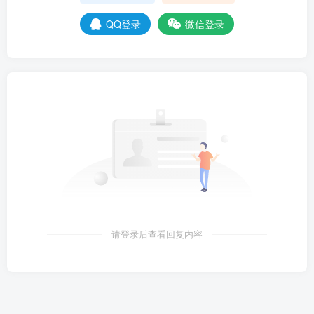
QQ登录
微信登录
我思索片刻，不知从何说起。困扰着我的缘由显得我太
自作多情而敏感，那些纠结与敏感，像一团缠绕着的丝
线，即使面对她我也一时哑然。
我在心里偷偷打草稿，试图理清思绪，它们却又如同野
草般缠绕又打结。
从何说起？我不知道。我们二人同班，又因为喜欢写作
而熟识，我看着她笔下那些灵动的文字，我仿佛看见了
另一个自己——同样痴迷于用文字记录生活，同样喜欢
请登录后查看回复内容
在字里行间寄托心事。我们平时常常写写画画，在彼此
的草稿纸上洋洋洒洒写下一段话，或把诗藏在折叠的小
纸条上，在课桌缝隙间悄悄传递。