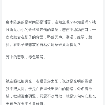
_
麻木陈腐的是时间还是话语，谁知道呢？神知道吗？祂
只听见小小的金丝雀哀伤的啜泣，悲伤中舔舐伤口，一
次次跌宕在影子的背面，坠落无声。潮湿，瘦弱，颤
抖。在影子里悲哀的自枯烂尾章谁又听得见？
笼中的悲歌，赤色汹涌。
_
祂左眼抵换月光，右眼贯穿太阳，说这是光明的赏赐，
独不照人间。于是白夜里长出灰白的情绪，命名着欲
望，欲望滋生羽翼，羽翼不欢而散，就是沉甸甸心脏也
要被放在天平丈量价值。