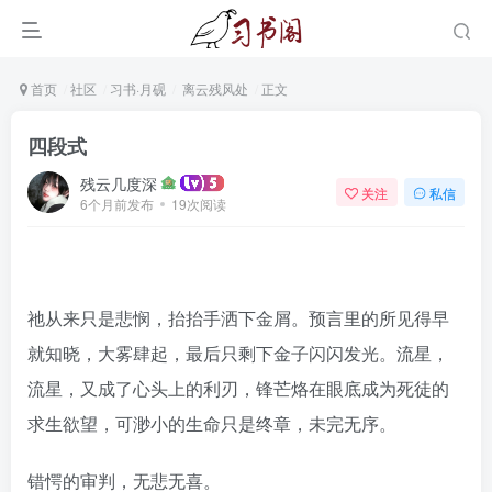
首页
社区
习书·月砚
离云残风处
正文
四段式
残云几度深
关注
私信
6个月前发布
19次阅读
祂从来只是悲悯，抬抬手洒下金屑。预言里的所见得早
就知晓，大雾肆起，最后只剩下金子闪闪发光。流星，
流星，又成了心头上的利刃，锋芒烙在眼底成为死徒的
求生欲望，可渺小的生命只是终章，未完无序。
错愕的审判，无悲无喜。