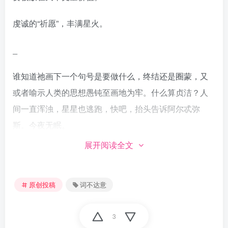
虔诚的“祈愿”，丰满星火。
_
谁知道祂画下一个句号是要做什么，终结还是圈蒙，又
或者喻示人类的思想愚钝至画地为牢。什么算贞洁？人
间一直浑浊，星星也逃跑，快吧，抬头告诉阿尔忒弥
斯。今夜无眠。
展开阅读全文
无知的启示，暗自滋长。
原创投稿
词不达意
3