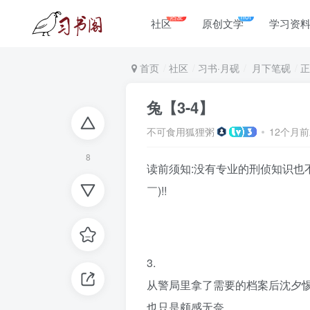
热爱
hot
社区
原创文学
学习资
首页
社区
习书·月砚
月下笔砚
正
兔【3-4】
不可食用狐狸粥
12个月
8
读前须知:没有专业的刑侦知识也
￣)!!
3.
从警局里拿了需要的档案后沈夕
也只是颇感无奈。