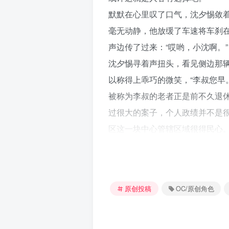
默默在心里叹了口气，沈夕惕敛
毫无动静，他放缓了车速将车刹
声边传了过来：“哎哟，小沈啊。”
沈夕惕寻着声扭头，看见侧边那
以称得上乖巧的微笑，“李叔您早。
被称为李叔的老者正是前不久退
过很大的案子，个人政绩并不是
区这一块中心管辖区域很得民心
许久不见，他们倒是没什么好说
老警长早年间与沈家交情不错，
养，对他也算尽力帮扶了。
原创投稿
OC/原创角色
对于这位和蔼的长辈，沈夕惕一
使二人的关系日渐良好，甚至有
听完了沈夕惕的介绍，楚念征却