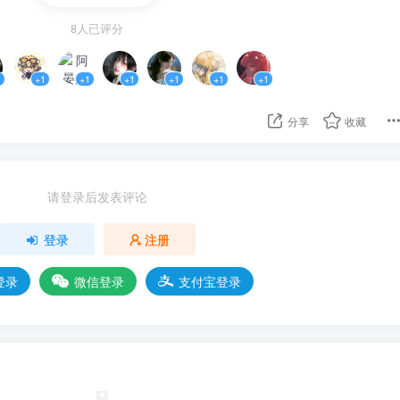
了一声，开了口：”老局长啊……当年那场火灾发生的时候，他还
8人已评分
1
+1
+1
+1
+1
+1
+1
惕的呼吸就略有些不稳了起来，耳边似乎多了噼里啪啦的幻声，
碰撞着。
分享
收藏
追着他。
却依旧专心致志地看着路况，过了良久，车子又过了一个红绿灯，
—是我想的那样吗？”
请登录后发表评论
上面多打哑谜，而是直接了当地给出了答案：“申请重审这么多年
登录
注册
直接参与，恐怕也与这起案子脱不了干系，啊——身为利益既得
登录
微信登录
支付宝登录
什么，面对着这样的结果——他并不涉世未深，所以也没有多震
淡的怅然。
色，见人似乎并没有受到什么影响，这才继续往下说。
那件事的刑事档案，之前警局意外燃起的大火烧掉了档案库绝大多