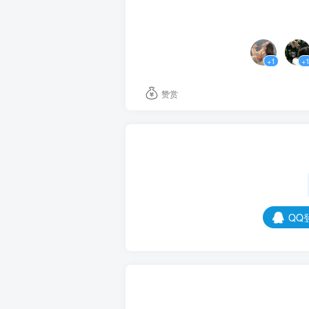
两辆车擦身而过，他垂着眸轻啧
在任上吧。”
+1
+
火灾。一提起这个关键词，沈夕
过神却发现只是车前挂饰在轻轻
赞赏
他心想:原来那场火还在困着他，
“……”他面上的笑容淡了下来，
他才说道：“……尽管很不情愿—
意料之中的，楚念征并没有在这
也没有一丝结果，哪怕他并没有
者，他也是从犯吧。”
QQ
“……”沈夕惕一时间都不知该说
惊，心情异常平静下，又有些淡
楚念征不动声色地打量着他的脸
“很有可能他的手里还拿着当年