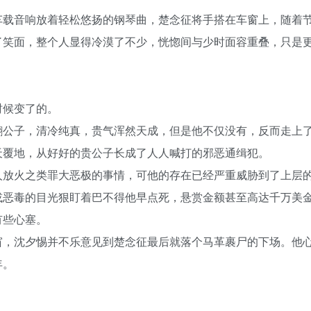
车载音响放着轻松悠扬的钢琴曲，楚念征将手搭在车窗上，随着
了笑面，整个人显得冷漠了不少，恍惚间与少时面容重叠，只是
时候变了的。
翩公子，清冷纯真，贵气浑然天成，但是他不仅没有，反而走上
天覆地，从好好的贵公子长成了人人喊打的邪恶通缉犯。
人放火之类罪大恶极的事情，可他的存在已经严重威胁到了上层
或恶毒的目光狠盯着巴不得他早点死，悬赏金额甚至高达千万美
有些心塞。
窗，沈夕惕并不乐意见到楚念征最后就落个马革裹尸的下场。他
年。