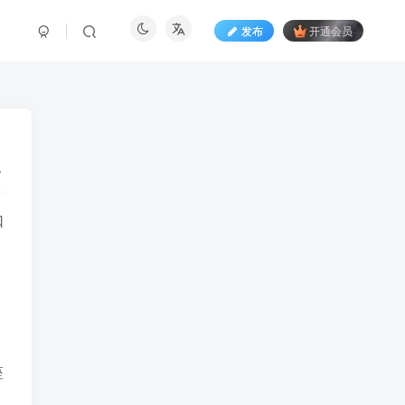
发布
开通会员
口
座