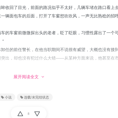
着眸收回了目光，前面的路况似乎不太好，几辆车堵在路口看上
在一辆面包车的后面，打开了车窗想吹吹风，一声无比熟稔的招
辆车的车窗前微微探出头的老者，眨了眨眼，习惯性露出了一个
”
休卸任的前任警长，在他当职期间不说很有威望，大概也没有接
很突出，却也没有犯过什么大错——从某种方面来说，他甚至在
。
的，只是彼此寒暄了几句便止住了话题。
展开阅读全文
沈家出事之后也颇为照顾沈夕惕，虽然因为某些原因没有直接收
小说
连载/未完结状态
直是感激的，而沈家又让他们之间似乎同时蒙上了同一种伤痛，
种忘年交的意思。
8
有些若有所思，他撑着下巴看着，绿灯亮起后，老者升上了车窗