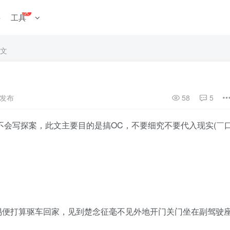
火
料
工具
文
前发布
58
5
不会写探案，此文主要目的是搞OC，不要细究不要代入现实(￣
惕便打算驱车回家，见到楚念征毫不见外地开门关门坐在副驾驶