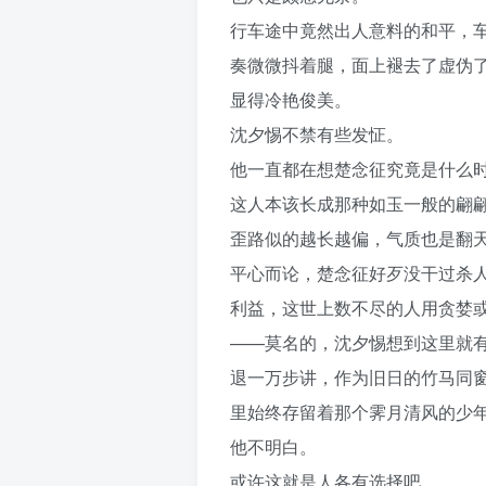
行车途中竟然出人意料的和平，
奏微微抖着腿，面上褪去了虚伪
显得冷艳俊美。
沈夕惕不禁有些发怔。
他一直都在想楚念征究竟是什么
这人本该长成那种如玉一般的翩
歪路似的越长越偏，气质也是翻
平心而论，楚念征好歹没干过杀
利益，这世上数不尽的人用贪婪
——莫名的，沈夕惕想到这里就
退一万步讲，作为旧日的竹马同
里始终存留着那个霁月清风的少
他不明白。
或许这就是人各有选择吧。